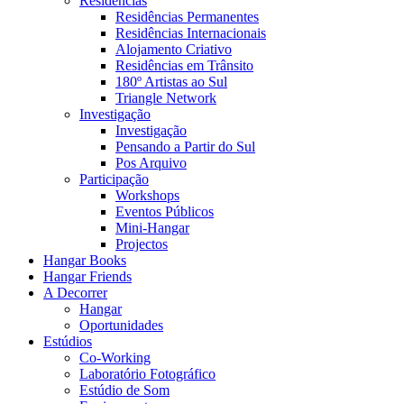
Residências
Residências Permanentes
Residências Internacionais
Alojamento Criativo
Residências em Trânsito
180º Artistas ao Sul
Triangle Network
Investigação
Investigação
Pensando a Partir do Sul
Pos Arquivo
Participação
Workshops
Eventos Públicos
Mini-Hangar
Projectos
Hangar Books
Hangar Friends
A Decorrer
Hangar
Oportunidades
Estúdios
Co-Working
Laboratório Fotográfico
Estúdio de Som