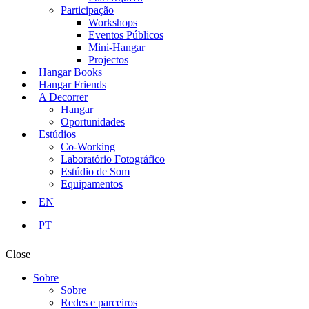
Participação
Workshops
Eventos Públicos
Mini-Hangar
Projectos
Hangar Books
Hangar Friends
A Decorrer
Hangar
Oportunidades
Estúdios
Co-Working
Laboratório Fotográfico
Estúdio de Som
Equipamentos
EN
PT
Close
Sobre
Sobre
Redes e parceiros