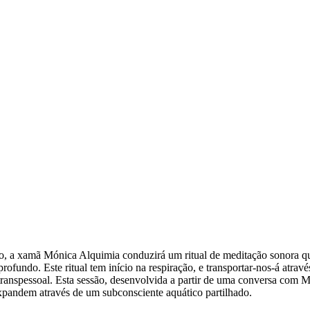
, a xamã Mónica Alquimia conduzirá um ritual de meditação sonora que 
fundo. Este ritual tem início na respiração, e transportar-nos-á atravé
e transpessoal. Esta sessão, desenvolvida a partir de uma conversa com
expandem através de um subconsciente aquático partilhado.