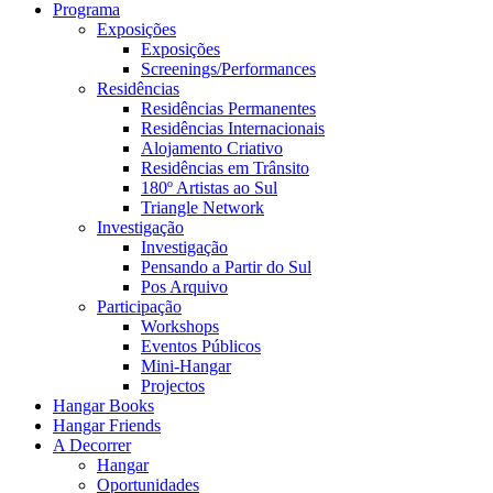
Programa
Exposições
Exposições
Screenings/Performances
Residências
Residências Permanentes
Residências Internacionais
Alojamento Criativo
Residências em Trânsito
180º Artistas ao Sul
Triangle Network
Investigação
Investigação
Pensando a Partir do Sul
Pos Arquivo
Participação
Workshops
Eventos Públicos
Mini-Hangar
Projectos
Hangar Books
Hangar Friends
A Decorrer
Hangar
Oportunidades