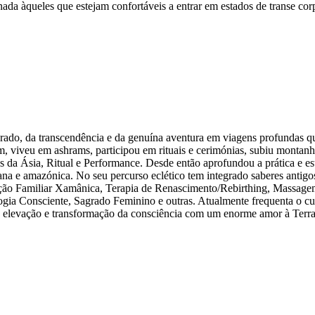
nada àqueles que estejam confortáveis a entrar em estados de transe cor
ado, da transcendência e da genuína aventura em viagens profundas qu
m, viveu em ashrams, participou em rituais e cerimónias, subiu montanh
 da Ásia, Ritual e Performance. Desde então aprofundou a prática e es
a e amazónica. No seu percurso eclético tem integrado saberes antigo
lação Familiar Xamânica, Terapia de Renascimento/Rebirthing, Massag
gia Consciente, Sagrado Feminino e outras. Atualmente frequenta o cu
à elevação e transformação da consciência com um enorme amor à Terra.