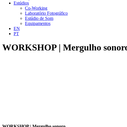
Estúdios
Co-Working
Laboratório Fotográfico
Estúdio de Som
Equipamentos
EN
PT
WORKSHOP | Mergulho sonor
WORKSHOP | Mergulho sonoro