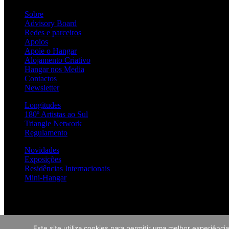
Sobre
Advisory Board
Redes e parceiros
Apoios
Apoie o Hangar
Alojamento Criativo
Hangar nos Media
Contactos
Newsletter
Longitudes
180º Artistas ao Sul
Triangle Network
Regulamento
Novidades
Exposições
Residências Internacionais
Mini-Hangar
Este site utiliza cookies para permitir uma melhor experiência