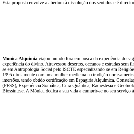
Esta proposta envolve a abertura à dissolução dos sentidos e é direcio
Mónica Alquimia
viajou mundo fora em busca da experiência do sagr
experiência do divino. Atravessou desertos, oceanos e estradas sem fi
se em Antropologia Social pelo ISCTE especializando-se em Religiões
1995 diretamente com uma mulher medicina na tradição norte-american
imersões, tendo obtido certificação em Espagiria Alquímica, Conste
(FFSS), Experiência Somática, Cura Quântica, Radiestesia e Geobiolo
Biossíntese. A Mónica dedica a sua vida a cumprir-se no seu serviço 