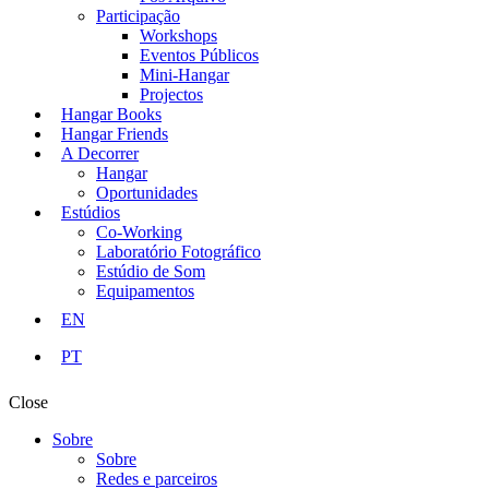
Participação
Workshops
Eventos Públicos
Mini-Hangar
Projectos
Hangar Books
Hangar Friends
A Decorrer
Hangar
Oportunidades
Estúdios
Co-Working
Laboratório Fotográfico
Estúdio de Som
Equipamentos
EN
PT
Close
Sobre
Sobre
Redes e parceiros