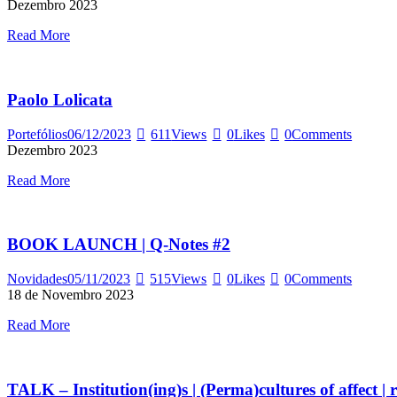
Dezembro 2023
Read More
Paolo Lolicata
Portefólios
06/12/2023
611
Views
0
Likes
0
Comments
Dezembro 2023
Read More
BOOK LAUNCH | Q-Notes #2
Novidades
05/11/2023
515
Views
0
Likes
0
Comments
18 de Novembro 2023
Read More
TALK – Institution(ing)s | (Perma)cultures of affect |