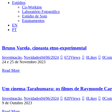
Estúdios
Co-Working
Laboratório Fotográfico
Estúdio de Som
Equipamentos
EN
PT
Bruno Varela, cineasta etno-experimental
Investigação
,
Novidades
04/06/2024
672
Views
0
Likes
0
Com
24 e 25 de Novembro 2023
Read More
Um cinema-Tarahumara: os filmes de Raymonde Car
Investigação
,
Novidades
04/06/2024
820
Views
0
Likes
0
Com
9 de Outubro 2023
Read More