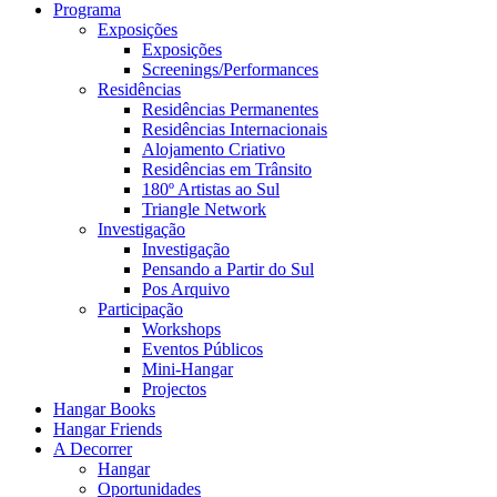
Programa
Exposições
Exposições
Screenings/Performances
Residências
Residências Permanentes
Residências Internacionais
Alojamento Criativo
Residências em Trânsito
180º Artistas ao Sul
Triangle Network
Investigação
Investigação
Pensando a Partir do Sul
Pos Arquivo
Participação
Workshops
Eventos Públicos
Mini-Hangar
Projectos
Hangar Books
Hangar Friends
A Decorrer
Hangar
Oportunidades