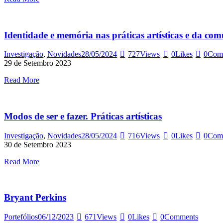
Identidade e memória nas práticas artísticas e da co
Investigação
,
Novidades
28/05/2024
727
Views
0
Likes
0
Com
29 de Setembro 2023
Read More
Modos de ser e fazer. Práticas artísticas
Investigação
,
Novidades
28/05/2024
716
Views
0
Likes
0
Com
30 de Setembro 2023
Read More
Bryant Perkins
Portefólios
06/12/2023
671
Views
0
Likes
0
Comments