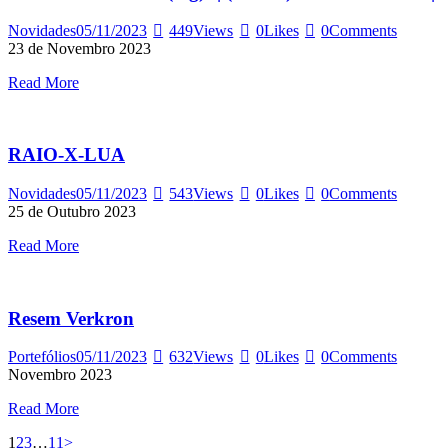
Novidades
05/11/2023
449
Views
0
Likes
0
Comments
23 de Novembro 2023
Read More
RAIO-X-LUA
Novidades
05/11/2023
543
Views
0
Likes
0
Comments
25 de Outubro 2023
Read More
Resem Verkron
Portefólios
05/11/2023
632
Views
0
Likes
0
Comments
Novembro 2023
Read More
Paginação
Page
Page
Page
Page
1
2
3
…
11
>