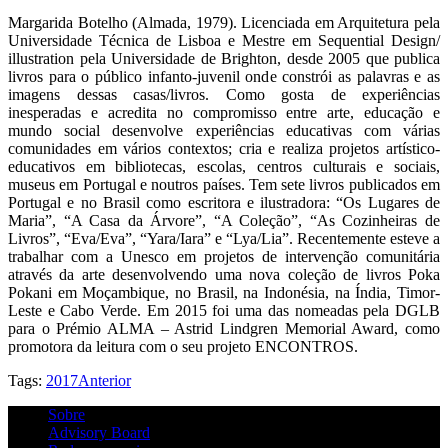
Margarida Botelho (Almada, 1979). Licenciada em Arquitetura pela
Universidade Técnica de Lisboa e Mestre em Sequential Design/
illustration pela Universidade de Brighton, desde 2005 que publica
livros para o público infanto-juvenil onde constrói as palavras e as
imagens dessas casas/livros. Como gosta de experiências
inesperadas e acredita no compromisso entre arte, educação e
mundo social desenvolve experiências educativas com várias
comunidades em vários contextos; cria e realiza projetos artístico-
educativos em bibliotecas, escolas, centros culturais e sociais,
museus em Portugal e noutros países. Tem sete livros publicados em
Portugal e no Brasil como escritora e ilustradora: “Os Lugares de
Maria”, “A Casa da Árvore”, “A Coleção”, “As Cozinheiras de
Livros”, “Eva/Eva”, “Yara/Iara” e “Lya/Lia”. Recentemente esteve a
trabalhar com a Unesco em projetos de intervenção comunitária
através da arte desenvolvendo uma nova coleção de livros Poka
Pokani em Moçambique, no Brasil, na Indonésia, na Índia, Timor-
Leste e Cabo Verde. Em 2015 foi uma das nomeadas pela DGLB
para o Prémio ALMA – Astrid Lindgren Memorial Award, como
promotora da leitura com o seu projeto ENCONTROS.
Tags:
2017
Anterior
Sobre
Advisory Board