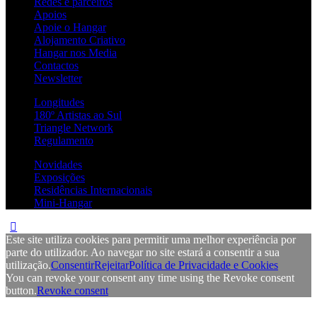
Redes e parceiros
Apoios
Apoie o Hangar
Alojamento Criativo
Hangar nos Media
Contactos
Newsletter
Longitudes
180º Artistas ao Sul
Triangle Network
Regulamento
Novidades
Exposições
Residências Internacionais
Mini-Hangar
Este site utiliza cookies para permitir uma melhor experiência por
parte do utilizador. Ao navegar no site estará a consentir a sua
utilização.
Consentir
Rejeitar
Política de Privacidade e Cookies
You can revoke your consent any time using the Revoke consent
button.
Revoke consent