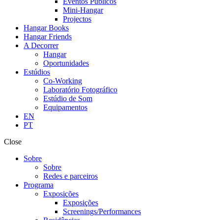
Eventos Públicos
Mini-Hangar
Projectos
Hangar Books
Hangar Friends
A Decorrer
Hangar
Oportunidades
Estúdios
Co-Working
Laboratório Fotográfico
Estúdio de Som
Equipamentos
EN
PT
Close
Sobre
Sobre
Redes e parceiros
Programa
Exposições
Exposições
Screenings/Performances