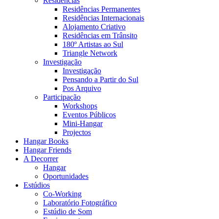
Residências
Residências Permanentes
Residências Internacionais
Alojamento Criativo
Residências em Trânsito
180º Artistas ao Sul
Triangle Network
Investigação
Investigação
Pensando a Partir do Sul
Pos Arquivo
Participação
Workshops
Eventos Públicos
Mini-Hangar
Projectos
Hangar Books
Hangar Friends
A Decorrer
Hangar
Oportunidades
Estúdios
Co-Working
Laboratório Fotográfico
Estúdio de Som