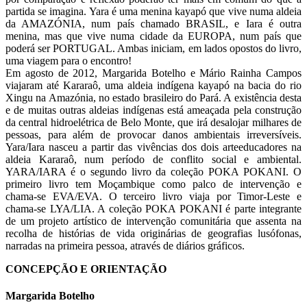
partida se imagina. Yara é uma menina kayapó que vive numa aldeia
da AMAZÓNIA, num país chamado BRASIL, e Iara é outra
menina, mas que vive numa cidade da EUROPA, num país que
poderá ser PORTUGAL. Ambas iniciam, em lados opostos do livro,
uma viagem para o encontro!
Em agosto de 2012, Margarida Botelho e Mário Rainha Campos
viajaram até Kararaô, uma aldeia indígena kayapó na bacia do rio
Xingu na Amazónia, no estado brasileiro do Pará. A existência desta
e de muitas outras aldeias indígenas está ameaçada pela construção
da central hidroelétrica de Belo Monte, que irá desalojar milhares de
pessoas, para além de provocar danos ambientais irreversíveis.
Yara/Iara nasceu a partir das vivências dos dois arteeducadores na
aldeia Kararaô, num período de conflito social e ambiental.
YARA/IARA é o segundo livro da coleção POKA POKANI. O
primeiro livro tem Moçambique como palco de intervenção e
chama-se EVA/EVA. O terceiro livro viaja por Timor-Leste e
chama-se LYA/LIA. A coleção POKA POKANI é parte integrante
de um projeto artístico de intervenção comunitária que assenta na
recolha de histórias de vida originárias de geografias lusófonas,
narradas na primeira pessoa, através de diários gráficos.
CONCEPÇÃO E ORIENTAÇÃO
Margarida Botelho