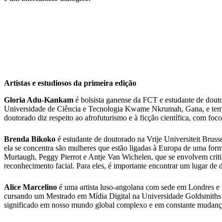
Artistas e estudiosos da primeira edição
Gloria Adu-Kankam
é bolsista ganense da FCT e estudante de dout
Universidade de Ciência e Tecnologia Kwame Nkrumah, Gana, e tem 
doutorado diz respeito ao afrofuturismo e à ficção científica, com foco
Brenda Bikoko
é estudante de doutorado na Vrije Universiteit Bruss
ela se concentra são mulheres que estão ligadas à Europa de uma for
Murtaugh, Peggy Pierrot e Antje Van Wichelen, que se envolvem critic
reconhecimento facial. Para eles, é importante encontrar um lugar de di
Alice Marcelino
é uma artista luso-angolana com sede em Londres e 
cursando um Mestrado em Mídia Digital na Universidade Goldsmiths em 
significado em nosso mundo global complexo e em constante mudanç