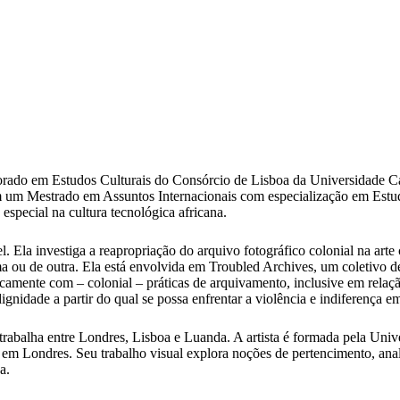
orado em Estudos Culturais do Consórcio de Lisboa da Universidade Ca
um Mestrado em Assuntos Internacionais com especialização em Estud
 especial na cultura tecnológica africana.
el. Ela investiga a reapropriação do arquivo fotográfico colonial na ar
ma ou de outra. Ela está envolvida em Troubled Archives, um coletivo 
amente com – colonial – práticas de arquivamento, inclusive em relaçã
gnidade a partir do qual se possa enfrentar a violência e indiferença em
trabalha entre Londres, Lisboa e Luanda. A artista é formada pela Un
Londres. Seu trabalho visual explora noções de pertencimento, analisa
a.