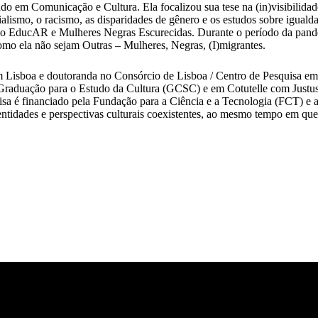
 em Comunicação e Cultura. Ela focalizou sua tese na (in)visibilidade d
alismo, o racismo, as disparidades de gênero e os estudos sobre igual
o EducAR e Mulheres Negras Escurecidas. Durante o período da pande
omo ela não sejam Outras – Mulheres, Negras, (I)migrantes.
em Lisboa e doutoranda no Consórcio de Lisboa / Centro de Pesquisa 
Graduação para o Estudo da Cultura (GCSC) e em Cotutelle com Justus-
uisa é financiado pela Fundação para a Ciência e a Tecnologia (FCT) e an
entidades e perspectivas culturais coexistentes, ao mesmo tempo em que 