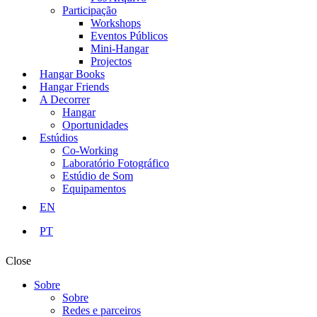
Participação
Workshops
Eventos Públicos
Mini-Hangar
Projectos
Hangar Books
Hangar Friends
A Decorrer
Hangar
Oportunidades
Estúdios
Co-Working
Laboratório Fotográfico
Estúdio de Som
Equipamentos
EN
PT
Close
Sobre
Sobre
Redes e parceiros