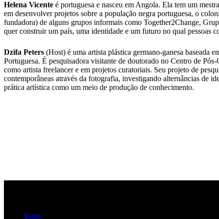
Helena Vicente
é portuguesa e nasceu em Angola. Ela tem um mestrado
em desenvolver projetos sobre a população negra portuguesa, o coloni
fundadora) de alguns grupos informais como Together2Change, Grup
quer construir um país, uma identidade e um futuro no qual pessoas c
Dzifa Peters
(Host) é uma artista plástica germano-ganesa baseada 
Portuguesa. É pesquisadora visitante de doutorado no Centro de Pós-
como artista freelancer e em projetos curatoriais. Seu projeto de pesq
contemporâneas através da fotografia, investigando alternâncias de id
prática artística como um meio de produção de conhecimento.
Sobre