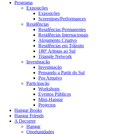
Programa
Exposições
Exposições
Screenings/Performances
Residências
Residências Permanentes
Residências Internacionais
Alojamento Criativo
Residências em Trânsito
180º Artistas ao Sul
Triangle Network
Investigação
Investigação
Pensando a Partir do Sul
Pos Arquivo
Participação
Workshops
Eventos Públicos
Mini-Hangar
Projectos
Hangar Books
Hangar Friends
A Decorrer
Hangar
Oportunidades