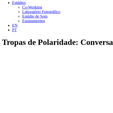
Estúdios
Co-Working
Laboratório Fotográfico
Estúdio de Som
Equipamentos
EN
PT
Tropas de Polaridade: Conversa