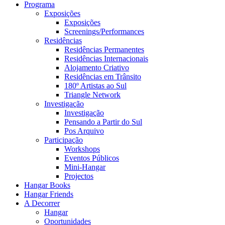
Programa
Exposições
Exposições
Screenings/Performances
Residências
Residências Permanentes
Residências Internacionais
Alojamento Criativo
Residências em Trânsito
180º Artistas ao Sul
Triangle Network
Investigação
Investigação
Pensando a Partir do Sul
Pos Arquivo
Participação
Workshops
Eventos Públicos
Mini-Hangar
Projectos
Hangar Books
Hangar Friends
A Decorrer
Hangar
Oportunidades