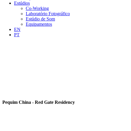
Estúdios
Co-Working
Laboratório Fotográfico
Estúdio de Som
Equipamentos
EN
PT
Pequim China - Red Gate Residency