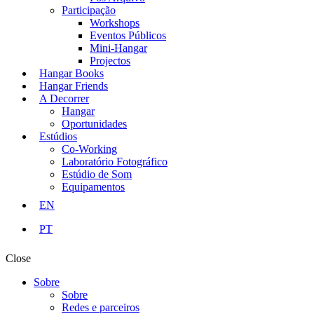
Participação
Workshops
Eventos Públicos
Mini-Hangar
Projectos
Hangar Books
Hangar Friends
A Decorrer
Hangar
Oportunidades
Estúdios
Co-Working
Laboratório Fotográfico
Estúdio de Som
Equipamentos
EN
PT
Close
Sobre
Sobre
Redes e parceiros