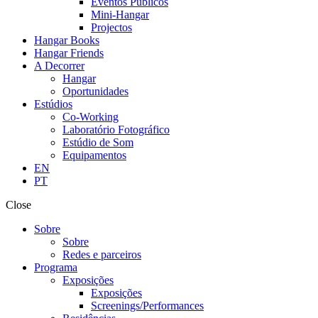
Eventos Públicos
Mini-Hangar
Projectos
Hangar Books
Hangar Friends
A Decorrer
Hangar
Oportunidades
Estúdios
Co-Working
Laboratório Fotográfico
Estúdio de Som
Equipamentos
EN
PT
Close
Sobre
Sobre
Redes e parceiros
Programa
Exposições
Exposições
Screenings/Performances