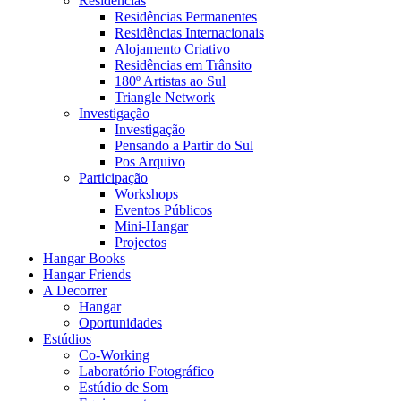
Residências
Residências Permanentes
Residências Internacionais
Alojamento Criativo
Residências em Trânsito
180º Artistas ao Sul
Triangle Network
Investigação
Investigação
Pensando a Partir do Sul
Pos Arquivo
Participação
Workshops
Eventos Públicos
Mini-Hangar
Projectos
Hangar Books
Hangar Friends
A Decorrer
Hangar
Oportunidades
Estúdios
Co-Working
Laboratório Fotográfico
Estúdio de Som