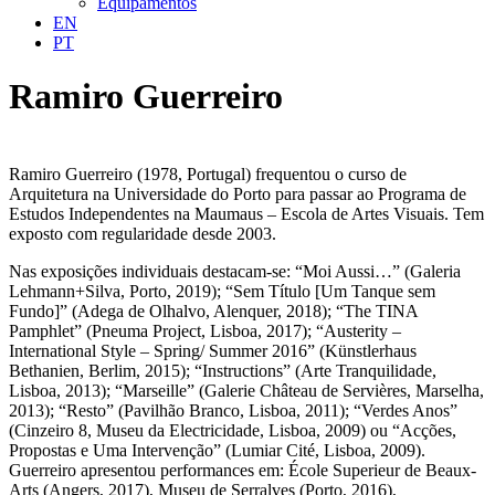
Equipamentos
EN
PT
Ramiro Guerreiro
Ramiro Guerreiro (1978, Portugal) frequentou o curso de
Arquitetura na Universidade do Porto para passar ao Programa de
Estudos Independentes na Maumaus – Escola de Artes Visuais. Tem
exposto com regularidade desde 2003.
Nas exposições individuais destacam-se: “Moi Aussi…” (Galeria
Lehmann+Silva, Porto, 2019); “Sem Título [Um Tanque sem
Fundo]” (Adega de Olhalvo, Alenquer, 2018); “The TINA
Pamphlet” (Pneuma Project, Lisboa, 2017); “Austerity –
International Style – Spring/ Summer 2016” (Künstlerhaus
Bethanien, Berlim, 2015); “Instructions” (Arte Tranquilidade,
Lisboa, 2013); “Marseille” (Galerie Château de Servières, Marselha,
2013); “Resto” (Pavilhão Branco, Lisboa, 2011); “Verdes Anos”
(Cinzeiro 8, Museu da Electricidade, Lisboa, 2009) ou “Acções,
Propostas e Uma Intervenção” (Lumiar Cité, Lisboa, 2009).
Guerreiro apresentou performances em: École Superieur de Beaux-
Arts (Angers, 2017), Museu de Serralves (Porto, 2016),