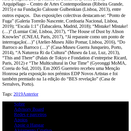
Arquipélago – Centro de Artes Contemporâneas (Ribeira Grande,
2015) e na Fundação Calouste Gulbenkian (Lisboa, 2013), entre
outros espaços. Das exposições colectivas destacam-se: “Ponto de
Fuga” (Galeria Torreão Nascente, Cordoaria Nacional, Lisboa,
2019); “Escala 1:1” (Tabacalera, Madrid, 2018); “Mistake! Mistake!
(…)” (Lumiar Cité, Lisboa, 2017), “The House of Dust by Alison
Knowles” (CNEAI, Paris, 2017), “Já reparaste como um ponto de
interrogação(…)” (Atelier-Museu Júlio Pomar, Lisboa, 2016), “Do
Barroco ao Barroco (…)” (Casa-Museu Guerra Junqueiro, Porto,
2014), “A Natureza Ri da Cultura” (Museu da Luz, Luz, 2013),
“This and There” (Palais de Tokyo e Fondation d’entreprise Ricard,
Paris, 2012) e “The Multicultural in Our Time” (Gyeonggi MoMA,
Coreia do Sul, 2010). Em 2005 Guerreiro recebeu uma Menção
Honrosa pela exposição nos prémios EDP Novos Artistas e foi
também premiado na 1a edição do “BES revelação” (Casa de
Serralves, Porto).
Tags:
2019
Anterior
Sobre
Advisory Board
Redes e parceiros
Apoios
Apoie o Hangar
Alojamento Criativo