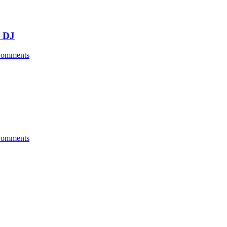
& DJ
omments
omments