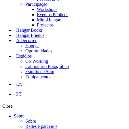
Participação
Workshops
Eventos Públicos
Mini-Hangar
Projectos
Hangar Books
Hangar Friends
A Decorrer
Hangar
Oportunidades
Estúdios
Co-Working
Laboratório Fotográfico
Estúdio de Som
Equipamentos
EN
PT
Close
Sobre
Sobre
Redes e parceiros