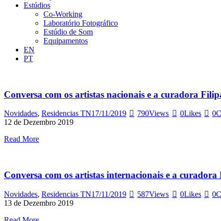
Estúdios
Co-Working
Laboratório Fotográfico
Estúdio de Som
Equipamentos
EN
PT
Conversa com os artistas nacionais e a curadora Filip
Novidades
,
Residencias TN
17/11/2019
790
Views
0
Likes
0
C
12 de Dezembro 2019
Read More
Conversa com os artistas internacionais e a curador
Novidades
,
Residencias TN
17/11/2019
587
Views
0
Likes
0
C
13 de Dezembro 2019
Read More