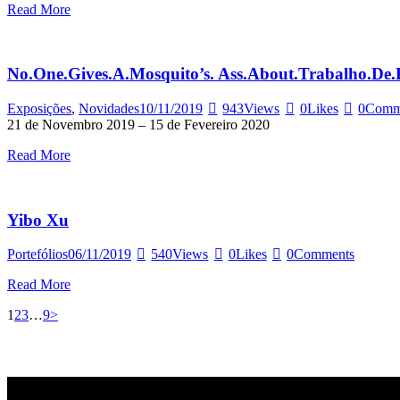
Read More
No.One.Gives.A.Mosquito’s. Ass.About.Trabalho.De.
Exposições
,
Novidades
10/11/2019
943
Views
0
Likes
0
Comm
21 de Novembro 2019 – 15 de Fevereiro 2020
Read More
Yibo Xu
Portefólios
06/11/2019
540
Views
0
Likes
0
Comments
Read More
Paginação
Page
Page
Page
Page
1
2
3
…
9
>
dos
conteúdos