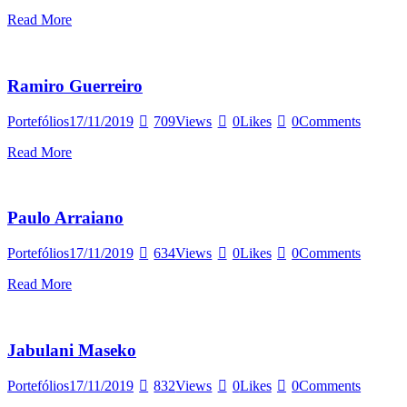
Read More
Ramiro Guerreiro
Portefólios
17/11/2019
709
Views
0
Likes
0
Comments
Read More
Paulo Arraiano
Portefólios
17/11/2019
634
Views
0
Likes
0
Comments
Read More
Jabulani Maseko
Portefólios
17/11/2019
832
Views
0
Likes
0
Comments