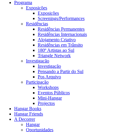
Programa
Exposições
Exposições
Screenings/Performances
Residências
Residências Permanentes
Residências Internacionais
Alojamento Criativo
Residências em Trânsito
180º Artistas ao Sul
Triangle Network
Investigação
Investigação
Pensando a Partir do Sul
Pos Arquivo
Participação
Workshops
Eventos Públicos
Mini-Hangar
Projectos
Hangar Books
Hangar Friends
A Decorrer
Hangar
Oportunidades