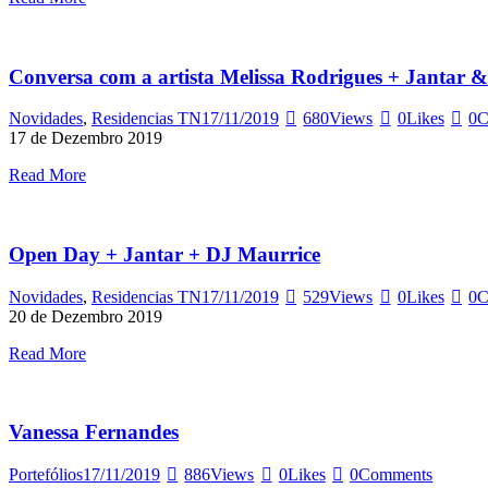
Conversa com a artista Melissa Rodrigues + Jantar 
Novidades
,
Residencias TN
17/11/2019
680
Views
0
Likes
0
C
17 de Dezembro 2019
Read More
Open Day + Jantar + DJ Maurrice
Novidades
,
Residencias TN
17/11/2019
529
Views
0
Likes
0
C
20 de Dezembro 2019
Read More
Vanessa Fernandes
Portefólios
17/11/2019
886
Views
0
Likes
0
Comments