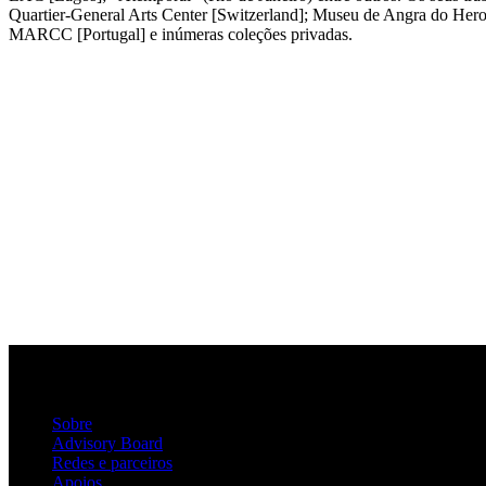
Quartier-General Arts Center [Switzerland]; Museu de Angra do Hero
MARCC [Portugal] e inúmeras coleções privadas.
Sobre
Advisory Board
Redes e parceiros
Apoios