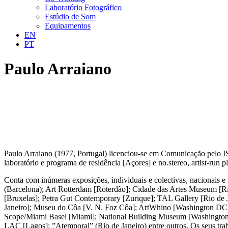
Laboratório Fotográfico
Estúdio de Som
Equipamentos
EN
PT
Paulo Arraiano
Paulo Arraiano (1977, Portugal) licenciou-se em Comunicação pelo I
laboratório e programa de residência [Açores] e no.stereo, artist-run p
Conta com inúmeras exposições, individuais e colectivas, nacionais e
(Barcelona); Art Rotterdam [Roterdão]; Cidade das Artes Museum [R
[Bruxelas]; Petra Gut Contemporary [Zurique]; TAL Gallery [Rio de Ja
Janeiro]; Museu do Côa [V. N. Foz Côa]; ArtWhino [Washington DC];
Scope/Miami Basel [Miami]; National Building Museum [Washington DC
LAC [Lagos]; ”Atemporal” (Rio de Janeiro) entre outros. Os seus tra