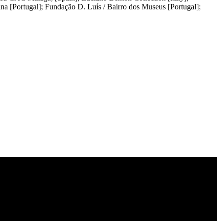
a [Portugal]; Fundação D. Luís / Bairro dos Museus [Portugal];