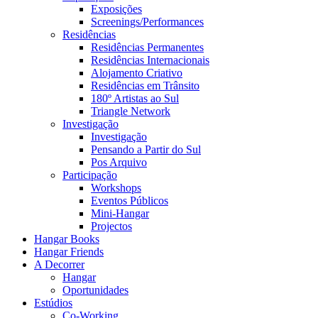
Exposições
Screenings/Performances
Residências
Residências Permanentes
Residências Internacionais
Alojamento Criativo
Residências em Trânsito
180º Artistas ao Sul
Triangle Network
Investigação
Investigação
Pensando a Partir do Sul
Pos Arquivo
Participação
Workshops
Eventos Públicos
Mini-Hangar
Projectos
Hangar Books
Hangar Friends
A Decorrer
Hangar
Oportunidades
Estúdios
Co-Working