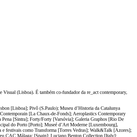
 e Visual (Lisboa). É também co-fundador da re_act contemporary,
Lisbon [Lisboa]; Pivô (S.Paulo); Museu d’Historia da Catalunya
t Contemporain [La Chaux-de-Fonds]; Aeroplastics Contemporary
 Pena [Sintra]; Forty/Forty [Varsóvia]; Galeria Graphos [Rio De
icipal do Porto [Porto]; Museé d’Art Moderne [Luxembourg],
 e festivais como Transforma [Torres Vedras]; Walk&Talk [Azores];
seu CAC Málaga; [Spain]; Luciano Benton Collection [Italy];