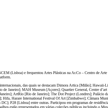
SCEM (Lisboa) e frequentou Artes Plásticas na Ar.Co – Centro de Arte
latform.
 internacionais, das quais se destacam Dimora Artica [Milão]; Hawaii-
io de Janeiro]; MAH Museum [Açores]; Quartier General, Centre d’ar
neiro]; ArtRio [Rio de Janeiro]; The Dot Project (Londres]; Palácio da
 Hifa, Harare International Festival Of Art [Zimbabwe]; Câmara Mun
]; P28 [Lisboa] entre outras. Participou em programas de residência
balhos estão representados em várias coleções públicas incluindo o Mu