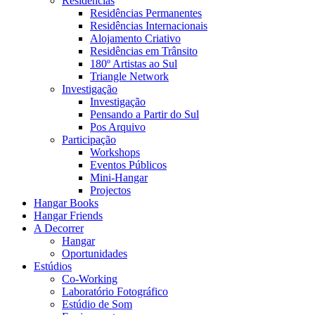
Residências
Residências Permanentes
Residências Internacionais
Alojamento Criativo
Residências em Trânsito
180º Artistas ao Sul
Triangle Network
Investigação
Investigação
Pensando a Partir do Sul
Pos Arquivo
Participação
Workshops
Eventos Públicos
Mini-Hangar
Projectos
Hangar Books
Hangar Friends
A Decorrer
Hangar
Oportunidades
Estúdios
Co-Working
Laboratório Fotográfico
Estúdio de Som