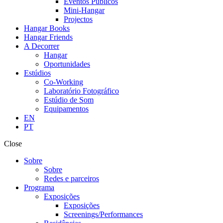
Eventos Públicos
Mini-Hangar
Projectos
Hangar Books
Hangar Friends
A Decorrer
Hangar
Oportunidades
Estúdios
Co-Working
Laboratório Fotográfico
Estúdio de Som
Equipamentos
EN
PT
Close
Sobre
Sobre
Redes e parceiros
Programa
Exposições
Exposições
Screenings/Performances