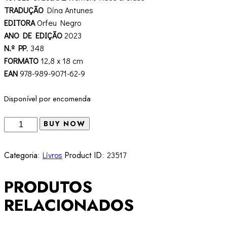
TRADUÇÃO
Dina Antunes
EDITORA
Orfeu Negro
ANO DE EDIÇÃO
2023
N.º PP
. 348
FORMATO
12,8 x 18 cm
EAN
978-989-9071-62-9
Disponível por encomenda
Quantidade
BUY NOW
de
Mulheres,
Categoria:
Livros
Product ID:
23517
Raça
e
PRODUTOS
Classe
Angela
RELACIONADOS
Davis