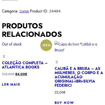
de
Irmã
Categoria:
Livros
Product ID:
24484
Marginal
-
PRODUTOS
Audre
Lorde
RELACIONADOS
Out of stock
-92%
COLEÇÃO COMPLETA –
ATLANTICA BOOKS
CALIBÃ E A BRUXA – AS
MULHERES, O CORPO E A
O
O
105,00
€
84,00
€
ACUMULAÇÃO
preço
preço
ORIGINAL<BR>SILVIA
LER MAIS
FEDERICI
original
atual
era:
é:
22,00
€
105,00€.
84,00€.
BUY NOW