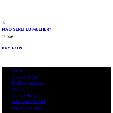
NÃO SEREI EU MULHER?
18,00
€
BUY NOW
Sobre
Advisory Board
Redes e parceiros
Apoios
Apoie o Hangar
Alojamento Criativo
Hangar nos Media