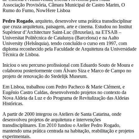
Associação Provisória, Câmara Municipal de Castro Marim, O
Rumo do Fumo, NowHere Lisboa
Pedro Rogado
, arquiteto, desenvolve uma prática transdisciplinar
que cruza arquitetura, paisagem, arte e cinema. Estudou no Institut
Supérieur d’Architecture Saint-Luc (Bruxelas), na ETSAB –
Universitat Politècnica de Catalunya (Barcelona) e na Aalto
University (Helsínquia), tendo concluído o curso em 1997, com
diploma reconhecido pela Faculdade de Arquitetura da Universidade
Técnica de Lisboa.
Iniciou o seu percurso profissional com Eduardo Souto de Moura e
colaborou posteriormente com Álvaro Siza e Marco de Campo no
projeto de renovação do Stedelijk Museum.
Em Lisboa, trabalhou com Pedro Pacheco & Marie Clément, e
Eugénio Castro Caldas, desenvolvendo projetos no contexto da
Nova Aldeia da Luz e do Programa de Revitalização das Aldeias
Históricas.
A partir de 2000 integrou os Ateliers de Santa Catarina, onde
desenvolveu projetos de arquitetura e intervenções
transdisciplinares. Em 2010 fundou o Atelier Pedro Rogado,
mantendo uma prática centrada na habitação, reabilitação e projetos
experimentais.