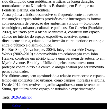
sido distinguido com residências artísticas de longa duração,
nomeadamente na Künstlerhaus Bethanien, em Berlim, e na
Fonderie Darling, em Montreal.
A sua prática artística desenvolve-se frequentemente através de
construções arquitectónicas provisórias que interrogam as formas
convencionais de perceção dos ambientes vividos — biológicos,
tecnológicos, urbanos, culturais e políticos. Em Gazebo (Frankfurt,
2002), realizado para a bienal Manifesta 4, construiu um espaço
cúbico no interior do espaço expositivo, acessível apenas
diretamente da rua, criando uma inversão entre interior e exterior, e
entre o público e o semi-público.
Em Bus Stop (Nova Iorque, 2004), integrado na série Orange
Works (2002–2010) e desenvolvido em colaboração com John
Hawke, construiu um abrigo junto a uma paragem de autocarro em
Myrtle Avenue, Brooklyn. Utilizado pelos transeuntes como
proteção contra o frio e a chuva, o abrigo acabou por ser removido
pelas autoridades.
Nos últimos anos, tem aprofundado a relação entre corpo e espaço-
tempo em contextos não urbanos, como campos, florestas e jardins.
Desde 2012, desenvolve um jardim/agrofloresta num terreno em
Sintra, que utiliza como espaço de trabalho e experimentação.
Tags:
2026
Anterior
Sobre