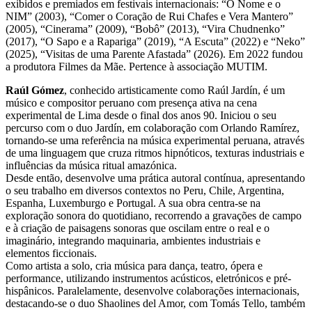
exibidos e premiados em festivais internacionais: “O Nome e o
NIM” (2003), “Comer o Coração de Rui Chafes e Vera Mantero”
(2005), “Cinerama” (2009), “Bobô” (2013), “Vira Chudnenko”
(2017), “O Sapo e a Rapariga” (2019), “A Escuta” (2022) e “Neko”
(2025), “Visitas de uma Parente Afastada” (2026). Em 2022 fundou
a produtora Filmes da Mãe. Pertence à associação MUTIM.
Raúl Gómez
, conhecido artisticamente como Raúl Jardín, é um
músico e compositor peruano com presença ativa na cena
experimental de Lima desde o final dos anos 90. Iniciou o seu
percurso com o duo Jardín, em colaboração com Orlando Ramírez,
tornando-se uma referência na música experimental peruana, através
de uma linguagem que cruza ritmos hipnóticos, texturas industriais e
influências da música ritual amazónica.
Desde então, desenvolve uma prática autoral contínua, apresentando
o seu trabalho em diversos contextos no Peru, Chile, Argentina,
Espanha, Luxemburgo e Portugal. A sua obra centra-se na
exploração sonora do quotidiano, recorrendo a gravações de campo
e à criação de paisagens sonoras que oscilam entre o real e o
imaginário, integrando maquinaria, ambientes industriais e
elementos ficcionais.
Como artista a solo, cria música para dança, teatro, ópera e
performance, utilizando instrumentos acústicos, eletrónicos e pré-
hispânicos. Paralelamente, desenvolve colaborações internacionais,
destacando-se o duo Shaolines del Amor, com Tomás Tello, também