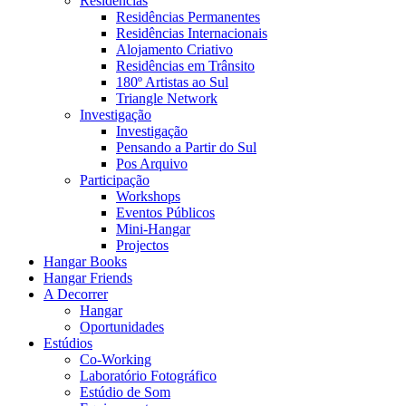
Residências
Residências Permanentes
Residências Internacionais
Alojamento Criativo
Residências em Trânsito
180º Artistas ao Sul
Triangle Network
Investigação
Investigação
Pensando a Partir do Sul
Pos Arquivo
Participação
Workshops
Eventos Públicos
Mini-Hangar
Projectos
Hangar Books
Hangar Friends
A Decorrer
Hangar
Oportunidades
Estúdios
Co-Working
Laboratório Fotográfico
Estúdio de Som