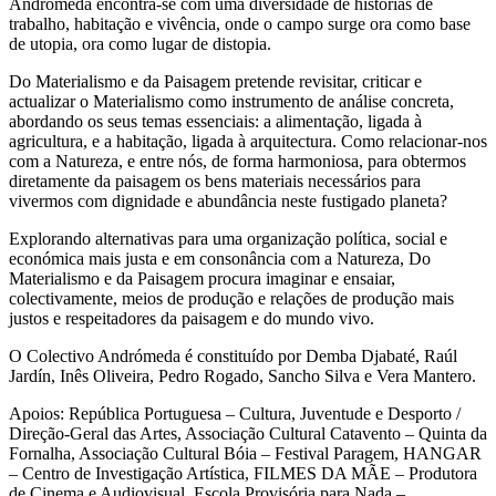
Andrómeda encontra-se com uma diversidade de histórias de
trabalho, habitação e vivência, onde o campo surge ora como base
de utopia, ora como lugar de distopia.
Do Materialismo e da Paisagem pretende revisitar, criticar e
actualizar o Materialismo como instrumento de análise concreta,
abordando os seus temas essenciais: a alimentação, ligada à
agricultura, e a habitação, ligada à arquitectura. Como relacionar-nos
com a Natureza, e entre nós, de forma harmoniosa, para obtermos
diretamente da paisagem os bens materiais necessários para
vivermos com dignidade e abundância neste fustigado planeta?
Explorando alternativas para uma organização política, social e
económica mais justa e em consonância com a Natureza, Do
Materialismo e da Paisagem procura imaginar e ensaiar,
colectivamente, meios de produção e relações de produção mais
justos e respeitadores da paisagem e do mundo vivo.
O Colectivo Andrómeda é constituído por Demba Djabaté, Raúl
Jardín, Inês Oliveira, Pedro Rogado, Sancho Silva e Vera Mantero.
Apoios: República Portuguesa – Cultura, Juventude e Desporto /
Direção-Geral das Artes, Associação Cultural Catavento – Quinta da
Fornalha, Associação Cultural Bóia – Festival Paragem, HANGAR
– Centro de Investigação Artística, FILMES DA MÃE – Produtora
de Cinema e Audiovisual, Escola Provisória para Nada –