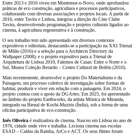
Entre 2013 e 2016 viveu em Montemor-o-Novo, onde aprofundou
práticas de eco construção, agricultura e processos participativos,
colaborando com diversas associações e projetos locais. A partir de
2016, entre Tavira e Lisboa, integrou a direção do Cine Clube
Tavira, desenvolvendo programação e projetos culturais ligados ao
cinema, à agricultura regenerativa e à construção.
O seu trabalho tem sido apresentado em diversos contextos
expositivos e editoriais, destacando-se a participação na XXI Trienal
de Milão (2016) e a seleção para o Architects Directory da
Wallpaper (2008), e o projeto expositivo para a Trienal de
Arquitetura de Lisboa 2010, Falemos de Casas: Entre o Norte e o
Sul, Museu Coleção Berardo – Centro Cultural de Belém (2010).
Mais recentemente, desenvolve o projeto Do Materialismo e da
Paisagem, um processo coletivo de investigação sobre formas de
habitar, produzir e viver em relação com a paisagem. Em 2024, o
projeto contou com o apoio da DGArtes. Em 2025, foi apresentado
no âmbito do projeto Earthworks, da artista Mónica de Miranda,
integrado na Bienal de Kochi-Muziris (Índia), sob a forma de uma
oficina participativa de eco-construção.
Inês Oliveira
é realizadora de cinema. Nasceu em Lisboa no ano de
1976, cidade onde vive e trabalha. Leciona cinema nas escolas
ESAD – Caldas da Rainha, ArCo e ACT. Os seus filmes foram