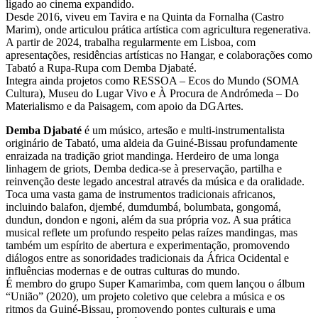
ligado ao cinema expandido.
Desde 2016, viveu em Tavira e na Quinta da Fornalha (Castro
Marim), onde articulou prática artística com agricultura regenerativa.
A partir de 2024, trabalha regularmente em Lisboa, com
apresentações, residências artísticas no Hangar, e colaborações como
Tabató a Rupa-Rupa com Demba Djabaté.
Integra ainda projetos como RESSOA – Ecos do Mundo (SOMA
Cultura), Museu do Lugar Vivo e À Procura de Andrómeda – Do
Materialismo e da Paisagem, com apoio da DGArtes.
Demba Djabaté
é um músico, artesão e multi-instrumentalista
originário de Tabató, uma aldeia da Guiné-Bissau profundamente
enraizada na tradição griot mandinga. Herdeiro de uma longa
linhagem de griots, Demba dedica-se à preservação, partilha e
reinvenção deste legado ancestral através da música e da oralidade.
Toca uma vasta gama de instrumentos tradicionais africanos,
incluindo balafon, djembé, dumdumbá, bolumbata, gongomá,
dundun, dondon e ngoni, além da sua própria voz. A sua prática
musical reflete um profundo respeito pelas raízes mandingas, mas
também um espírito de abertura e experimentação, promovendo
diálogos entre as sonoridades tradicionais da África Ocidental e
influências modernas e de outras culturas do mundo.
É membro do grupo Super Kamarimba, com quem lançou o álbum
“União” (2020), um projeto coletivo que celebra a música e os
ritmos da Guiné-Bissau, promovendo pontes culturais e uma