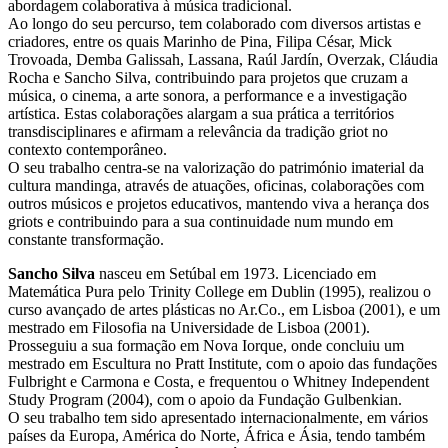
abordagem colaborativa à música tradicional.
Ao longo do seu percurso, tem colaborado com diversos artistas e
criadores, entre os quais Marinho de Pina, Filipa César, Mick
Trovoada, Demba Galissah, Lassana, Raúl Jardín, Overzak, Cláudia
Rocha e Sancho Silva, contribuindo para projetos que cruzam a
música, o cinema, a arte sonora, a performance e a investigação
artística. Estas colaborações alargam a sua prática a territórios
transdisciplinares e afirmam a relevância da tradição griot no
contexto contemporâneo.
O seu trabalho centra-se na valorização do património imaterial da
cultura mandinga, através de atuações, oficinas, colaborações com
outros músicos e projetos educativos, mantendo viva a herança dos
griots e contribuindo para a sua continuidade num mundo em
constante transformação.
Sancho Silva
nasceu em Setúbal em 1973. Licenciado em
Matemática Pura pelo Trinity College em Dublin (1995), realizou o
curso avançado de artes plásticas no Ar.Co., em Lisboa (2001), e um
mestrado em Filosofia na Universidade de Lisboa (2001).
Prosseguiu a sua formação em Nova Iorque, onde concluiu um
mestrado em Escultura no Pratt Institute, com o apoio das fundações
Fulbright e Carmona e Costa, e frequentou o Whitney Independent
Study Program (2004), com o apoio da Fundação Gulbenkian.
O seu trabalho tem sido apresentado internacionalmente, em vários
países da Europa, América do Norte, África e Ásia, tendo também