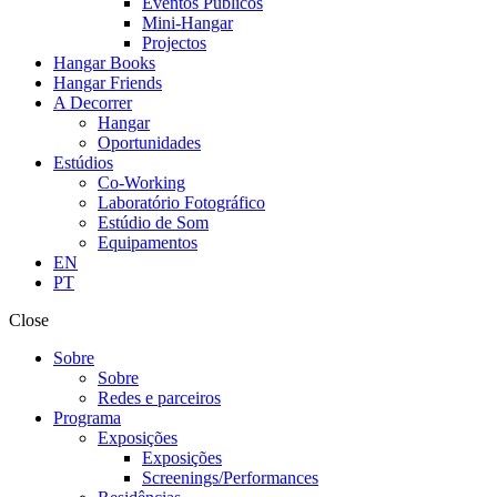
Eventos Públicos
Mini-Hangar
Projectos
Hangar Books
Hangar Friends
A Decorrer
Hangar
Oportunidades
Estúdios
Co-Working
Laboratório Fotográfico
Estúdio de Som
Equipamentos
EN
PT
Close
Sobre
Sobre
Redes e parceiros
Programa
Exposições
Exposições
Screenings/Performances