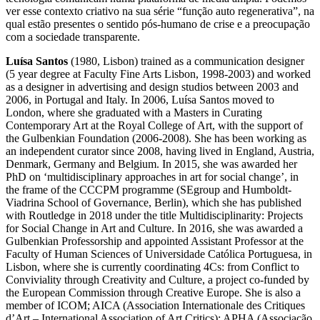
ver esse contexto criativo na sua série “função auto regenerativa”, na
qual estão presentes o sentido pós-humano de crise e a preocupação
com a sociedade transparente.
Luísa Santos
(1980, Lisbon) trained as a communication designer
(5 year degree at Faculty Fine Arts Lisbon, 1998-2003) and worked
as a designer in advertising and design studios between 2003 and
2006, in Portugal and Italy. In 2006, Luísa Santos moved to
London, where she graduated with a Masters in Curating
Contemporary Art at the Royal College of Art, with the support of
the Gulbenkian Foundation (2006-2008). She has been working as
an independent curator since 2008, having lived in England, Austria,
Denmark, Germany and Belgium. In 2015, she was awarded her
PhD on ‘multidisciplinary approaches in art for social change’, in
the frame of the CCCPM programme (SEgroup and Humboldt-
Viadrina School of Governance, Berlin), which she has published
with Routledge in 2018 under the title Multidisciplinarity: Projects
for Social Change in Art and Culture. In 2016, she was awarded a
Gulbenkian Professorship and appointed Assistant Professor at the
Faculty of Human Sciences of Universidade Católica Portuguesa, in
Lisbon, where she is currently coordinating 4Cs: from Conflict to
Conviviality through Creativity and Culture, a project co-funded by
the European Commission through Creative Europe. She is also a
member of ICOM; AICA (Association Internationale des Critiques
d’Art – International Association of Art Critics); APHA (Associação