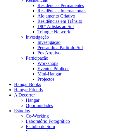
Residências
Residências Permanentes
Residências Internacionais
Alojamento Criativo
Residências em Trânsito
180º Artistas ao Sul
Triangle Network
Investigação
Investigação
Pensando a Partir do Sul
Pos Arquivo
Participação
Workshops
Eventos Públicos
Mini-Hangar
Projectos
Hangar Books
Hangar Friends
A Decorrer
Hangar
Oportunidades
Estúdios
Co-Working
Laboratório Fotográfico
Estúdio de Som