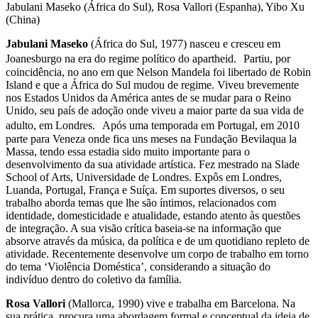
Jabulani Maseko (África do Sul), Rosa Vallori (Espanha), Yibo Xu
(China)
Jabulani Maseko
(África do Sul, 1977) nasceu e cresceu em
Joanesburgo na era do regime político do apartheid. Partiu, por
coincidência, no ano em que Nelson Mandela foi libertado de Robin
Island e que a África do Sul mudou de regime. Viveu brevemente
nos Estados Unidos da América antes de se mudar para o Reino
Unido, seu país de adoção onde viveu a maior parte da sua vida de
adulto, em Londres. Após uma temporada em Portugal, em 2010
parte para Veneza onde fica uns meses na Fundação Bevilaqua la
Massa, tendo essa estadia sido muito importante para o
desenvolvimento da sua atividade artística. Fez mestrado na Slade
School of Arts, Universidade de Londres. Expôs em Londres,
Luanda, Portugal, França e Suíça. Em suportes diversos, o seu
trabalho aborda temas que lhe são íntimos, relacionados com
identidade, domesticidade e atualidade, estando atento às questões
de integração. A sua visão crítica baseia-se na informação que
absorve através da música, da política e de um quotidiano repleto de
atividade. Recentemente desenvolve um corpo de trabalho em torno
do tema ‘Violência Doméstica’, considerando a situação do
indivíduo dentro do coletivo da família.
Rosa Vallori
(Mallorca, 1990) vive e trabalha em Barcelona. Na
sua prática, procura uma abordagem formal e conceptual da ideia de