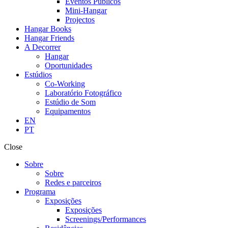
Eventos Públicos
Mini-Hangar
Projectos
Hangar Books
Hangar Friends
A Decorrer
Hangar
Oportunidades
Estúdios
Co-Working
Laboratório Fotográfico
Estúdio de Som
Equipamentos
EN
PT
Close
Sobre
Sobre
Redes e parceiros
Programa
Exposições
Exposições
Screenings/Performances