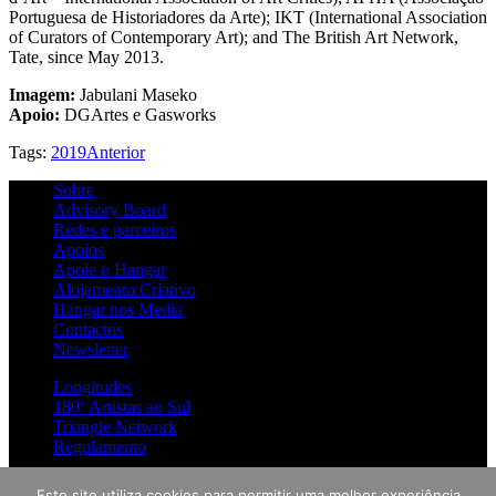
Portuguesa de Historiadores da Arte); IKT (International Association
of Curators of Contemporary Art); and The British Art Network,
Tate, since May 2013.
Imagem:
Jabulani Maseko
Apoio:
DGArtes e Gasworks
Tags:
2019
Anterior
Sobre
Advisory Board
Redes e parceiros
Apoios
Apoie o Hangar
Alojamento Criativo
Hangar nos Media
Contactos
Newsletter
Longitudes
180º Artistas ao Sul
Triangle Network
Regulamento
Novidades
Este site utiliza cookies para permitir uma melhor experiência