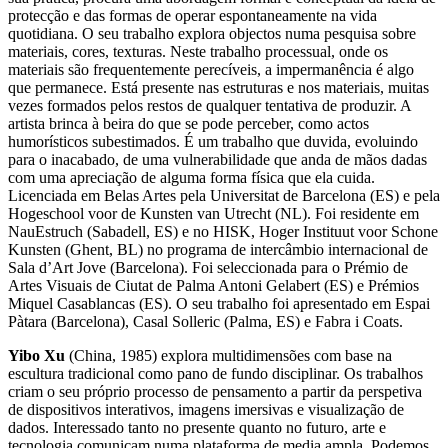
protecção e das formas de operar espontaneamente na vida
quotidiana. O seu trabalho explora objectos numa pesquisa sobre
materiais, cores, texturas. Neste trabalho processual, onde os
materiais são frequentemente perecíveis, a impermanência é algo
que permanece. Está presente nas estruturas e nos materiais, muitas
vezes formados pelos restos de qualquer tentativa de produzir. A
artista brinca à beira do que se pode perceber, como actos
humorísticos subestimados. É um trabalho que duvida, evoluindo
para o inacabado, de uma vulnerabilidade que anda de mãos dadas
com uma apreciação de alguma forma física que ela cuida.
Licenciada em Belas Artes pela Universitat de Barcelona (ES) e pela
Hogeschool voor de Kunsten van Utrecht (NL). Foi residente em
NauEstruch (Sabadell, ES) e no HISK, Hoger Instituut voor Schone
Kunsten (Ghent, BL) no programa de intercâmbio internacional de
Sala d’Art Jove (Barcelona). Foi seleccionada para o Prémio de
Artes Visuais de Ciutat de Palma Antoni Gelabert (ES) e Prémios
Miquel Casablancas (ES). O seu trabalho foi apresentado em Espai
Pàtara (Barcelona), Casal Solleric (Palma, ES) e Fabra i Coats.
Yibo Xu
(China, 1985) explora multidimensões com base na
escultura tradicional como pano de fundo disciplinar. Os trabalhos
criam o seu próprio processo de pensamento a partir da perspetiva
de dispositivos interativos, imagens imersivas e visualização de
dados. Interessado tanto no presente quanto no futuro, arte e
tecnologia comunicam numa plataforma de media ampla. Podemos