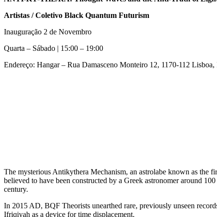
Artistas / Coletivo Black Quantum Futurism
Inauguração 2 de Novembro
Quarta – Sábado | 15:00 – 19:00
Endereço: Hangar – Rua Damasceno Monteiro 12, 1170-112 Lisboa, 
The mysterious Antikythera Mechanism, an astrolabe known as the fir
believed to have been constructed by a Greek astronomer around 100 B
century.
In 2015 AD, BQF Theorists unearthed rare, previously unseen records a
Ifriqiyah as a device for time displacement.