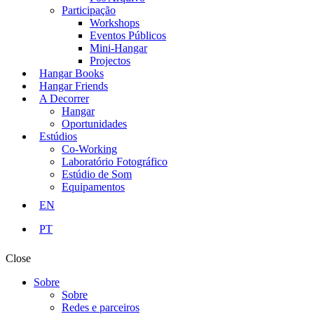
Participação
Workshops
Eventos Públicos
Mini-Hangar
Projectos
Hangar Books
Hangar Friends
A Decorrer
Hangar
Oportunidades
Estúdios
Co-Working
Laboratório Fotográfico
Estúdio de Som
Equipamentos
EN
PT
Close
Sobre
Sobre
Redes e parceiros