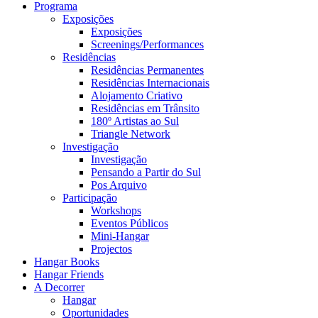
Programa
Exposições
Exposições
Screenings/Performances
Residências
Residências Permanentes
Residências Internacionais
Alojamento Criativo
Residências em Trânsito
180º Artistas ao Sul
Triangle Network
Investigação
Investigação
Pensando a Partir do Sul
Pos Arquivo
Participação
Workshops
Eventos Públicos
Mini-Hangar
Projectos
Hangar Books
Hangar Friends
A Decorrer
Hangar
Oportunidades