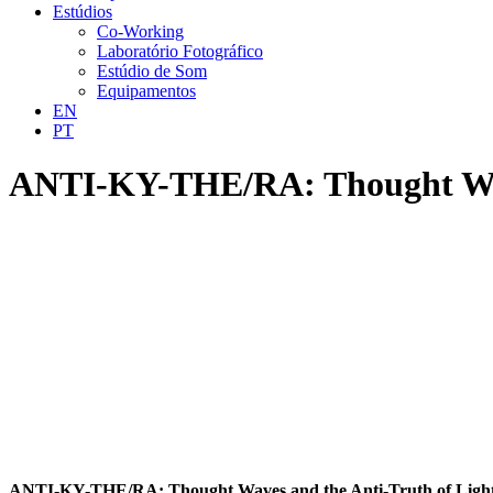
Estúdios
Co-Working
Laboratório Fotográfico
Estúdio de Som
Equipamentos
EN
PT
ANTI-KY-THE/RA: Thought Wave
ANTI-KY-THE/RA: Thought Waves and the Anti-Truth of Ligh