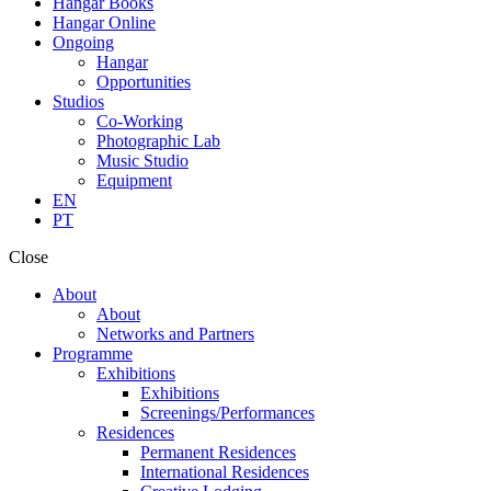
Hangar Books
Hangar Online
Ongoing
Hangar
Opportunities
Studios
Co-Working
Photographic Lab
Music Studio
Equipment
EN
PT
Close
About
About
Networks and Partners
Programme
Exhibitions
Exhibitions
Screenings/Performances
Residences
Permanent Residences
International Residences