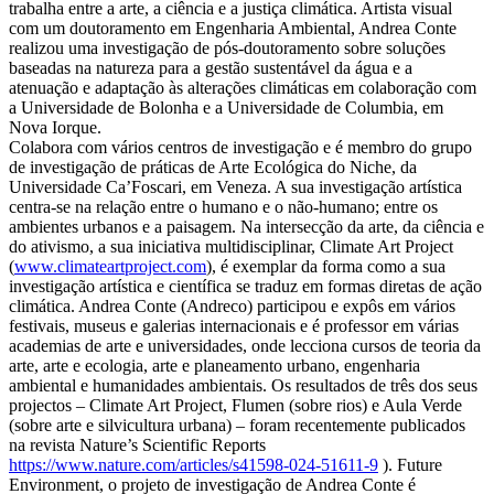
trabalha entre a arte, a ciência e a justiça climática. Artista visual
com um doutoramento em Engenharia Ambiental, Andrea Conte
realizou uma investigação de pós-doutoramento sobre soluções
baseadas na natureza para a gestão sustentável da água e a
atenuação e adaptação às alterações climáticas em colaboração com
a Universidade de Bolonha e a Universidade de Columbia, em
Nova Iorque.
Colabora com vários centros de investigação e é membro do grupo
de investigação de práticas de Arte Ecológica do Niche, da
Universidade Ca’Foscari, em Veneza. A sua investigação artística
centra-se na relação entre o humano e o não-humano; entre os
ambientes urbanos e a paisagem. Na intersecção da arte, da ciência e
do ativismo, a sua iniciativa multidisciplinar, Climate Art Project
(
www.climateartproject.com
), é exemplar da forma como a sua
investigação artística e científica se traduz em formas diretas de ação
climática. Andrea Conte (Andreco) participou e expôs em vários
festivais, museus e galerias internacionais e é professor em várias
academias de arte e universidades, onde lecciona cursos de teoria da
arte, arte e ecologia, arte e planeamento urbano, engenharia
ambiental e humanidades ambientais. Os resultados de três dos seus
projectos – Climate Art Project, Flumen (sobre rios) e Aula Verde
(sobre arte e silvicultura urbana) – foram recentemente publicados
na revista Nature’s Scientific Reports
https://www.nature.com/articles/s41598-024-51611-9
). Future
Environment, o projeto de investigação de Andrea Conte é