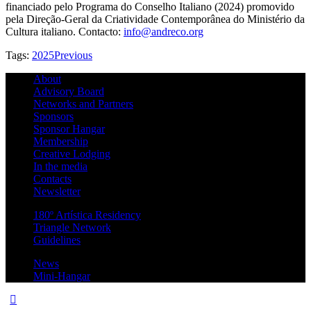
financiado pelo Programa do Conselho Italiano (2024) promovido
pela Direção-Geral da Criatividade Contemporânea do Ministério da
Cultura italiano. Contacto:
info@andreco.org
Tags:
2025
Previous
About
Advisory Board
Networks and Partners
Sponsors
Sponsor Hangar
Membership
Creative Lodging
In the media
Contacts
Newsletter
180º Artística Residency
Triangle Network
Guidelines
News
Mini-Hangar