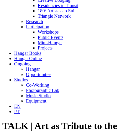
Creative Lodging
Residencies in Transit
180º Artistas ao Sul
Triangle Network
Research
Participation
Workshops
Public Events
Mini-Hangar
Projects
Hangar Books
Hangar Online
Ongoing
Hangar
Opportunities
Studios
Co-Working
Photographic Lab
Music Studio
Equipment
EN
PT
TALK | Art as Tribute to the