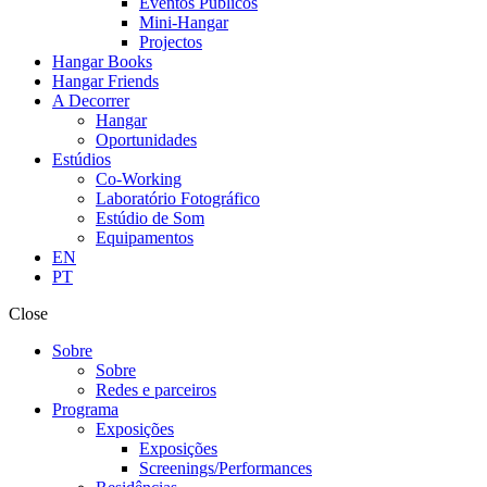
Eventos Públicos
Mini-Hangar
Projectos
Hangar Books
Hangar Friends
A Decorrer
Hangar
Oportunidades
Estúdios
Co-Working
Laboratório Fotográfico
Estúdio de Som
Equipamentos
EN
PT
Close
Sobre
Sobre
Redes e parceiros
Programa
Exposições
Exposições
Screenings/Performances