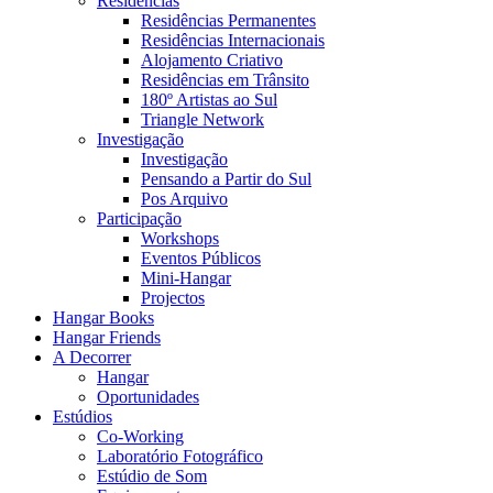
Residências
Residências Permanentes
Residências Internacionais
Alojamento Criativo
Residências em Trânsito
180º Artistas ao Sul
Triangle Network
Investigação
Investigação
Pensando a Partir do Sul
Pos Arquivo
Participação
Workshops
Eventos Públicos
Mini-Hangar
Projectos
Hangar Books
Hangar Friends
A Decorrer
Hangar
Oportunidades
Estúdios
Co-Working
Laboratório Fotográfico
Estúdio de Som