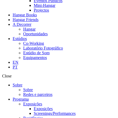
Eventos Públicos
Mini-Hangar
Projectos
Hangar Books
Hangar Friends
A Decorrer
Hangar
Oportunidades
Estúdios
Co-Working
Laboratório Fotográfico
Estúdio de Som
Equipamentos
EN
PT
Close
Sobre
Sobre
Redes e parceiros
Programa
Exposições
Exposições
Screenings/Performances