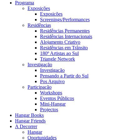
Programa
Exposições
Exposições
Screenings/Performances
Residências
Residências Permanentes
Residências Internacionais
Alojamento Criativo
Residências em Trânsito
180º Artistas ao Sul
Triangle Network
Investigação
Investigação
Pensando a Partir do Sul
Pos Arquivo
Participação
Workshops
Eventos Públicos
Mini-Hangar
Projectos
Hangar Books
Hangar Friends
A Decorrer
Hangar
Oportunidades