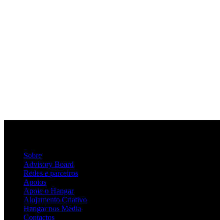
Sobre
Advisory Board
Redes e parceiros
Apoios
Apoie o Hangar
Alojamento Criativo
Hangar nos Media
Contactos