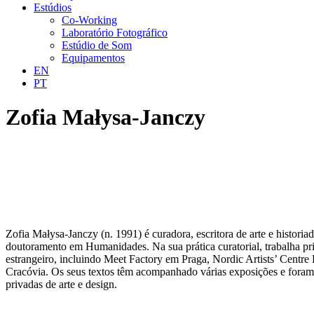
Estúdios
Co-Working
Laboratório Fotográfico
Estúdio de Som
Equipamentos
EN
PT
Zofia Małysa-Janczy
Zofia Małysa-Janczy (n. 1991) é curadora, escritora de arte e histor
doutoramento em Humanidades. Na sua prática curatorial, trabalha pri
estrangeiro, incluindo Meet Factory em Praga, Nordic Artists’ Cen
Cracóvia. Os seus textos têm acompanhado várias exposições e foram 
privadas de arte e design.