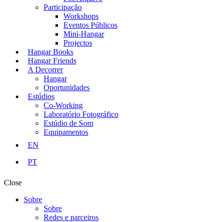
Participação
Workshops
Eventos Públicos
Mini-Hangar
Projectos
Hangar Books
Hangar Friends
A Decorrer
Hangar
Oportunidades
Estúdios
Co-Working
Laboratório Fotográfico
Estúdio de Som
Equipamentos
EN
PT
Close
Sobre
Sobre
Redes e parceiros