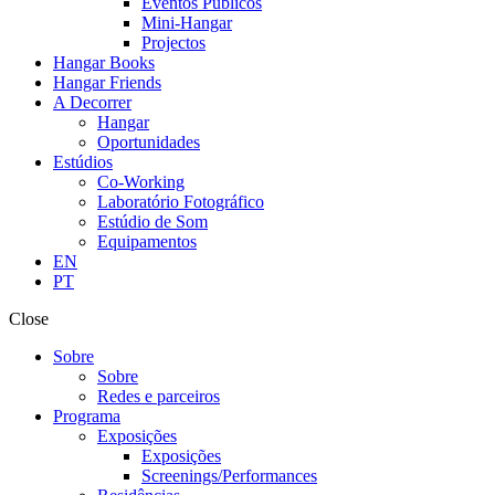
Eventos Públicos
Mini-Hangar
Projectos
Hangar Books
Hangar Friends
A Decorrer
Hangar
Oportunidades
Estúdios
Co-Working
Laboratório Fotográfico
Estúdio de Som
Equipamentos
EN
PT
Close
Sobre
Sobre
Redes e parceiros
Programa
Exposições
Exposições
Screenings/Performances