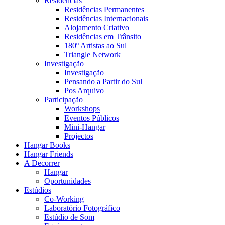
Residências
Residências Permanentes
Residências Internacionais
Alojamento Criativo
Residências em Trânsito
180º Artistas ao Sul
Triangle Network
Investigação
Investigação
Pensando a Partir do Sul
Pos Arquivo
Participação
Workshops
Eventos Públicos
Mini-Hangar
Projectos
Hangar Books
Hangar Friends
A Decorrer
Hangar
Oportunidades
Estúdios
Co-Working
Laboratório Fotográfico
Estúdio de Som