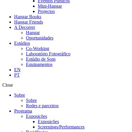
Eventos Públicos
Mini-Hangar
Projectos
Hangar Books
Hangar Friends
A Decorrer
Hangar
Oportunidades
Estúdios
Co-Working
Laboratório Fotográfico
Estúdio de Som
Equipamentos
EN
PT
Close
Sobre
Sobre
Redes e parceiros
Programa
Exposições
Exposições
Screenings/Performances