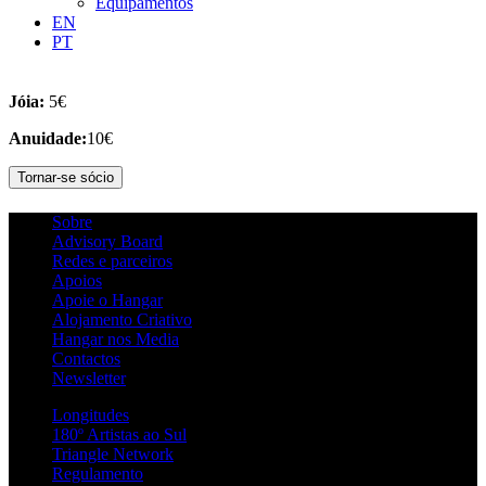
Equipamentos
EN
PT
Jóia:
5€
Anuidade:
10€
Tornar-se sócio
Sobre
Advisory Board
Redes e parceiros
Apoios
Apoie o Hangar
Alojamento Criativo
Hangar nos Media
Contactos
Newsletter
Longitudes
180º Artistas ao Sul
Triangle Network
Regulamento