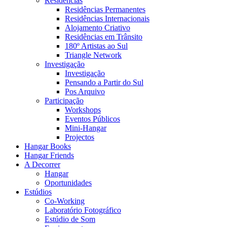
Residências
Residências Permanentes
Residências Internacionais
Alojamento Criativo
Residências em Trânsito
180º Artistas ao Sul
Triangle Network
Investigação
Investigação
Pensando a Partir do Sul
Pos Arquivo
Participação
Workshops
Eventos Públicos
Mini-Hangar
Projectos
Hangar Books
Hangar Friends
A Decorrer
Hangar
Oportunidades
Estúdios
Co-Working
Laboratório Fotográfico
Estúdio de Som