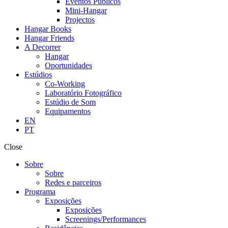
Eventos Públicos
Mini-Hangar
Projectos
Hangar Books
Hangar Friends
A Decorrer
Hangar
Oportunidades
Estúdios
Co-Working
Laboratório Fotográfico
Estúdio de Som
Equipamentos
EN
PT
Close
Sobre
Sobre
Redes e parceiros
Programa
Exposições
Exposições
Screenings/Performances