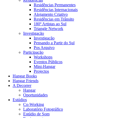
Residências
Residências Permanentes
Residências Internacionais
Alojamento Criativo
Residências em Trânsito
180º Artistas ao Sul
Triangle Network
Investigação
Investigação
Pensando a Partir do Sul
Pos Arquivo
Participação
Workshops
Eventos Públicos
Mini-Hangar
Projectos
Hangar Books
Hangar Friends
A Decorrer
Hangar
Oportunidades
Estúdios
Co-Working
Laboratório Fotográfico
Estúdio de Som