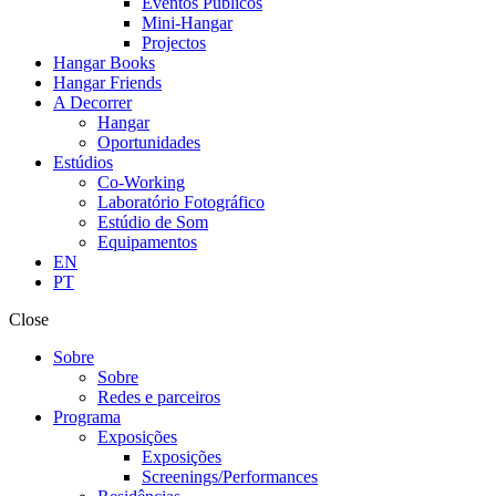
Eventos Públicos
Mini-Hangar
Projectos
Hangar Books
Hangar Friends
A Decorrer
Hangar
Oportunidades
Estúdios
Co-Working
Laboratório Fotográfico
Estúdio de Som
Equipamentos
EN
PT
Close
Sobre
Sobre
Redes e parceiros
Programa
Exposições
Exposições
Screenings/Performances