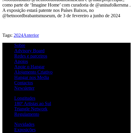
como parte de ‘Imagine Home’ com curadoria de @aninafolkersma .
A exposição estará patente nos Países Baixos, no
@hetnoordbrabantsmuseum, de 3 de fevereiro a junho de 2024
Tags:
2024
Anterior
Sobre
Advisory Board
Redes e parceiros
Apoios
Apoie o Hangar
Alojamento Criativo
Hangar nos Media
Contactos
Newsletter
Longitudes
180º Artistas ao Sul
Triangle Network
Regulamento
Novidades
Exposições