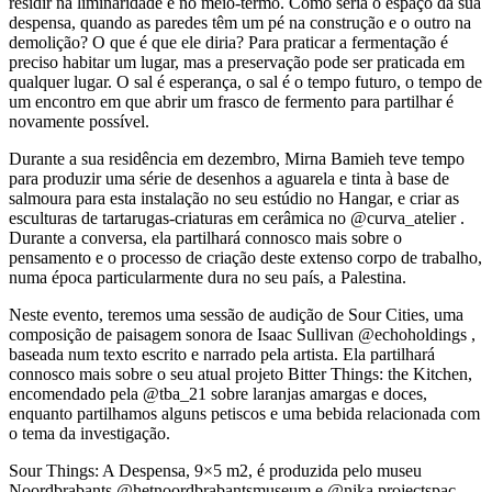
residir na liminaridade e no meio-termo. Como seria o espaço da sua
despensa, quando as paredes têm um pé na construção e o outro na
demolição? O que é que ele diria? Para praticar a fermentação é
preciso habitar um lugar, mas a preservação pode ser praticada em
qualquer lugar. O sal é esperança, o sal é o tempo futuro, o tempo de
um encontro em que abrir um frasco de fermento para partilhar é
novamente possível.
Durante a sua residência em dezembro, Mirna Bamieh teve tempo
para produzir uma série de desenhos a aguarela e tinta à base de
salmoura para esta instalação no seu estúdio no Hangar, e criar as
esculturas de tartarugas-criaturas em cerâmica no @curva_atelier .
Durante a conversa, ela partilhará connosco mais sobre o
pensamento e o processo de criação deste extenso corpo de trabalho,
numa época particularmente dura no seu país, a Palestina.
Neste evento, teremos uma sessão de audição de Sour Cities, uma
composição de paisagem sonora de Isaac Sullivan @echoholdings ,
baseada num texto escrito e narrado pela artista. Ela partilhará
connosco mais sobre o seu atual projeto Bitter Things: the Kitchen,
encomendado pela @tba_21 sobre laranjas amargas e doces,
enquanto partilhamos alguns petiscos e uma bebida relacionada com
o tema da investigação.
Sour Things: A Despensa, 9×5 m2, é produzida pelo museu
Noordbrabants @hetnoordbrabantsmuseum e @nika.projectspac,