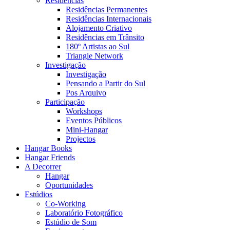
Residências
Residências Permanentes
Residências Internacionais
Alojamento Criativo
Residências em Trânsito
180º Artistas ao Sul
Triangle Network
Investigação
Investigação
Pensando a Partir do Sul
Pos Arquivo
Participação
Workshops
Eventos Públicos
Mini-Hangar
Projectos
Hangar Books
Hangar Friends
A Decorrer
Hangar
Oportunidades
Estúdios
Co-Working
Laboratório Fotográfico
Estúdio de Som