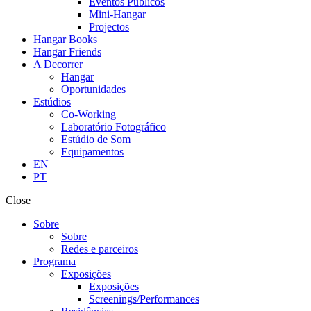
Eventos Públicos
Mini-Hangar
Projectos
Hangar Books
Hangar Friends
A Decorrer
Hangar
Oportunidades
Estúdios
Co-Working
Laboratório Fotográfico
Estúdio de Som
Equipamentos
EN
PT
Close
Sobre
Sobre
Redes e parceiros
Programa
Exposições
Exposições
Screenings/Performances