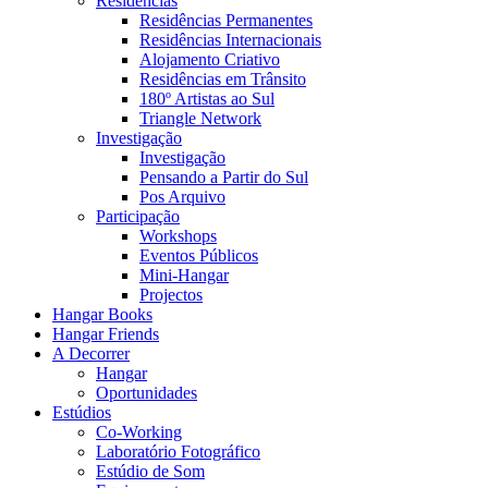
Residências
Residências Permanentes
Residências Internacionais
Alojamento Criativo
Residências em Trânsito
180º Artistas ao Sul
Triangle Network
Investigação
Investigação
Pensando a Partir do Sul
Pos Arquivo
Participação
Workshops
Eventos Públicos
Mini-Hangar
Projectos
Hangar Books
Hangar Friends
A Decorrer
Hangar
Oportunidades
Estúdios
Co-Working
Laboratório Fotográfico
Estúdio de Som