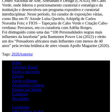
Centro Nacional de Arte, Artesanato e Design (CNAD), em Cabo
Verde, onde liderou o posicionamento curatorial e estratégico da
instituição e desenvolveu um programa expositivo e curatorial
interdisciplinar. Nesse período, foi curador de exposições várias,
como Ilha em IV Atosde Luísa Queirós; Arkipélg de Carlos
Noronha Feio; e FIOS – Tapeçaria de Cabo Verde e Criação Cabo-
verdiana: Percursos, em co-curadoria com Adélia Borges.
Foi distinguido como uma das “100 Personalidades negras mais
influentes da lusofonia” pela Bantumen Power List (2022) e eleito
um dos “Pensadores africanos mais Influentes com menos de 40
anos” pela revista britânica de artes visuais Apollo Magazine (2020).
Tags:
2026
Anterior
Sobre
Advisory Board
Redes e parceiros
Apoios
Apoie o Hangar
Alojamento Criativo
Hangar nos Media
Contactos
Newsletter
Longitudes
180º Artistas ao Sul