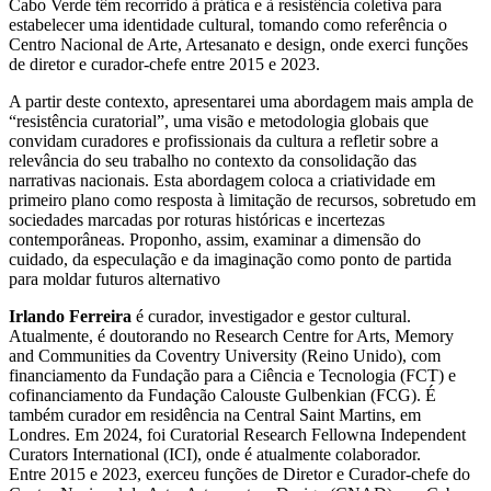
Cabo Verde têm recorrido à prática e à resistência coletiva para
estabelecer uma identidade cultural, tomando como referência o
Centro Nacional de Arte, Artesanato e design, onde exerci funções
de diretor e curador-chefe entre 2015 e 2023.
A partir deste contexto, apresentarei uma abordagem mais ampla de
“resistência curatorial”, uma visão e metodologia globais que
convidam curadores e profissionais da cultura a refletir sobre a
relevância do seu trabalho no contexto da consolidação das
narrativas nacionais. Esta abordagem coloca a criatividade em
primeiro plano como resposta à limitação de recursos, sobretudo em
sociedades marcadas por roturas históricas e incertezas
contemporâneas. Proponho, assim, examinar a dimensão do
cuidado, da especulação e da imaginação como ponto de partida
para moldar futuros alternativo
Irlando Ferreira
é curador, investigador e gestor cultural.
Atualmente, é doutorando no Research Centre for Arts, Memory
and Communities da Coventry University (Reino Unido), com
financiamento da Fundação para a Ciência e Tecnologia (FCT) e
cofinanciamento da Fundação Calouste Gulbenkian (FCG). É
também curador em residência na Central Saint Martins, em
Londres. Em 2024, foi Curatorial Research Fellowna Independent
Curators International (ICI), onde é atualmente colaborador.
Entre 2015 e 2023, exerceu funções de Diretor e Curador-chefe do