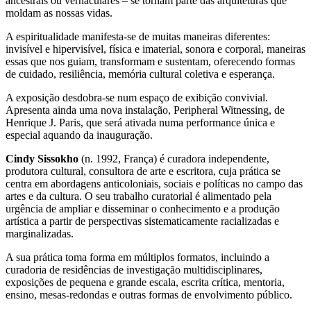
ancestrais ou vernaculares – se tornam parte das arquiteturas que
moldam as nossas vidas.
A espiritualidade manifesta-se de muitas maneiras diferentes:
invisível e hipervisível, física e imaterial, sonora e corporal, maneiras
essas que nos guiam, transformam e sustentam, oferecendo formas
de cuidado, resiliência, memória cultural coletiva e esperança.
A exposição desdobra-se num espaço de exibição convivial.
Apresenta ainda uma nova instalação, Peripheral Witnessing, de
Henrique J. Paris, que será ativada numa performance única e
especial aquando da inauguração.
Cindy Sissokho
(n. 1992, França) é curadora independente,
produtora cultural, consultora de arte e escritora, cuja prática se
centra em abordagens anticoloniais, sociais e políticas no campo das
artes e da cultura. O seu trabalho curatorial é alimentado pela
urgência de ampliar e disseminar o conhecimento e a produção
artística a partir de perspectivas sistematicamente racializadas e
marginalizadas.
A sua prática toma forma em múltiplos formatos, incluindo a
curadoria de residências de investigação multidisciplinares,
exposições de pequena e grande escala, escrita crítica, mentoria,
ensino, mesas-redondas e outras formas de envolvimento público.