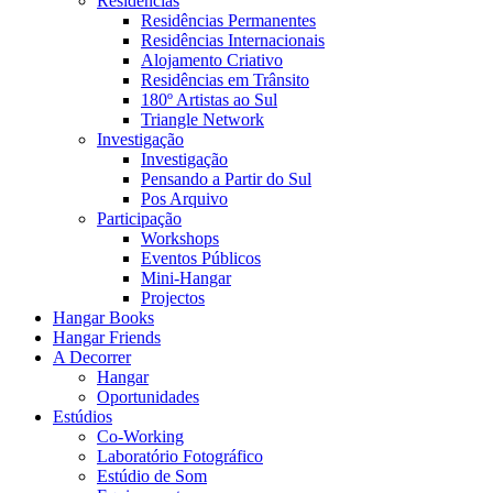
Residências
Residências Permanentes
Residências Internacionais
Alojamento Criativo
Residências em Trânsito
180º Artistas ao Sul
Triangle Network
Investigação
Investigação
Pensando a Partir do Sul
Pos Arquivo
Participação
Workshops
Eventos Públicos
Mini-Hangar
Projectos
Hangar Books
Hangar Friends
A Decorrer
Hangar
Oportunidades
Estúdios
Co-Working
Laboratório Fotográfico
Estúdio de Som