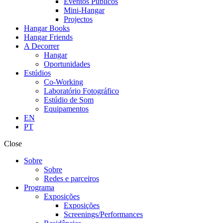
Eventos Públicos
Mini-Hangar
Projectos
Hangar Books
Hangar Friends
A Decorrer
Hangar
Oportunidades
Estúdios
Co-Working
Laboratório Fotográfico
Estúdio de Som
Equipamentos
EN
PT
Close
Sobre
Sobre
Redes e parceiros
Programa
Exposições
Exposições
Screenings/Performances