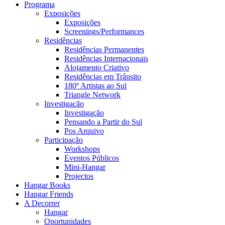
Programa
Exposições
Exposições
Screenings/Performances
Residências
Residências Permanentes
Residências Internacionais
Alojamento Criativo
Residências em Trânsito
180º Artistas ao Sul
Triangle Network
Investigação
Investigação
Pensando a Partir do Sul
Pos Arquivo
Participação
Workshops
Eventos Públicos
Mini-Hangar
Projectos
Hangar Books
Hangar Friends
A Decorrer
Hangar
Oportunidades