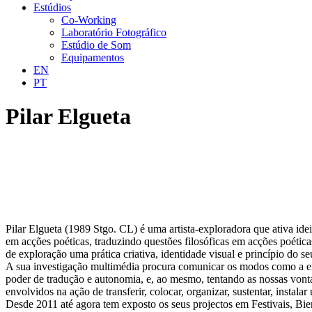
Estúdios
Co-Working
Laboratório Fotográfico
Estúdio de Som
Equipamentos
EN
PT
Pilar Elgueta
Pilar Elgueta (1989 Stgo. CL) é uma artista-exploradora que ativa id
em acções poéticas, traduzindo questões filosóficas em acções poétic
de exploração uma prática criativa, identidade visual e princípio do seu
A sua investigação multimédia procura comunicar os modos como a ex
poder de tradução e autonomia, e, ao mesmo, tentando as nossas vontade
envolvidos na ação de transferir, colocar, organizar, sustentar, inst
Desde 2011 até agora tem exposto os seus projectos em Festivais, B