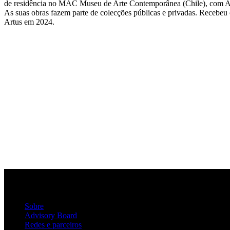
de residência no MAC Museu de Arte Contemporânea (Chile), com Am
As suas obras fazem parte de colecções públicas e privadas. Receb
Artus em 2024.
Sobre
Advisory Board
Redes e parceiros