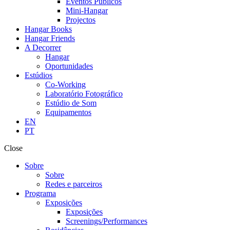
Eventos Públicos
Mini-Hangar
Projectos
Hangar Books
Hangar Friends
A Decorrer
Hangar
Oportunidades
Estúdios
Co-Working
Laboratório Fotográfico
Estúdio de Som
Equipamentos
EN
PT
Close
Sobre
Sobre
Redes e parceiros
Programa
Exposições
Exposições
Screenings/Performances