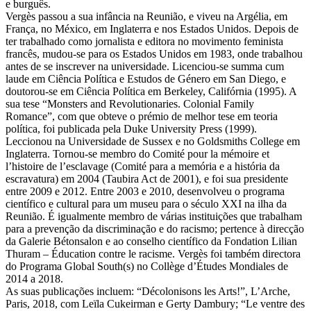
e burguês.
Vergès passou a sua infância na Reunião, e viveu na Argélia, em
França, no México, em Inglaterra e nos Estados Unidos. Depois de
ter trabalhado como jornalista e editora no movimento feminista
francês, mudou-se para os Estados Unidos em 1983, onde trabalhou
antes de se inscrever na universidade. Licenciou-se summa cum
laude em Ciência Política e Estudos de Género em San Diego, e
doutorou-se em Ciência Política em Berkeley, Califórnia (1995). A
sua tese “Monsters and Revolutionaries. Colonial Family
Romance”, com que obteve o prémio de melhor tese em teoria
política, foi publicada pela Duke University Press (1999).
Leccionou na Universidade de Sussex e no Goldsmiths College em
Inglaterra. Tornou-se membro do Comité pour la mémoire et
l’histoire de l’esclavage (Comité para a memória e a história da
escravatura) em 2004 (Taubira Act de 2001), e foi sua presidente
entre 2009 e 2012. Entre 2003 e 2010, desenvolveu o programa
científico e cultural para um museu para o século XXI na ilha da
Reunião. É igualmente membro de várias instituições que trabalham
para a prevenção da discriminação e do racismo; pertence à direcção
da Galerie Bétonsalon e ao conselho científico da Fondation Lilian
Thuram – Éducation contre le racisme. Vergès foi também directora
do Programa Global South(s) no Collège d’Études Mondiales de
2014 a 2018.
As suas publicações incluem: “Décolonisons les Arts!”, L’Arche,
Paris, 2018, com Leïla Cukeirman e Gerty Dambury; “Le ventre des