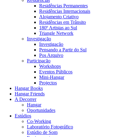
Residências
Residências Permanentes
Residências Internacionais
Alojamento Criativo
Residências em Trânsito
180º Artistas ao Sul
Triangle Network
Investigação
Investigação
Pensando a Partir do Sul
Pos Arquivo
Participação
Workshops
Eventos Públicos
Mini-Hangar
Projectos
Hangar Books
Hangar Friends
A Decorrer
Hangar
Oportunidades
Estúdios
Co-Working
Laboratório Fotográfico
Estúdio de Som