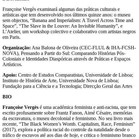
Françoise Vergès examinará algumas das práticas culturais e
artísticas que tem desenvolvido nos últimos quinze anos: o museu
sem objectos, “Banana and Imperialism: A Travel Across Time and
Space”, “The Slave in the Louvre: An Invisible Humanity”, e
L’Atelier, um workshop colectivo e colaborativo com artistas negros
em Paris.
Organização:
Ana Balona de Oliveira (CEC-FLUL & IHA-FCSH-
NOVA), Pensando a Partir do Sul: Comparando Histórias Pós-
Coloniais e Identidades Diaspóricas através de Práticas e Espaços
Artísticos.
Apoio:
Centro de Estudos Comparatistas, Universidade de Lisboa;
Instituto de História de Arte, Universidade Nova de Lisboa;
Fundação para a Ciência e a Tecnologia; Direcção Geral das Artes
BIO
Françoise Vergès
é uma académica feminista e anti-racista, que tem
escrito profusamente sobre Frantz Fanon, Aimé Césaire, memórias
da escravatura, o museu decolonial e feminismo. No seu livro mais
recente, “The Black Women’s Womb. Capitalism, Race, Feminism”
(2017), explora a política racial do controle da natalidade desde o
tráfico de escravos até aos dias de hoje, e critica o feminismo branco