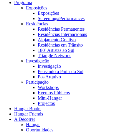
Programa
Exposições
Exposições
Screenings/Performances
Residências
Residências Permanentes
Residências Internacionais
Alojamento Criativo
Residências em Trânsito
180º Artistas ao Sul
Triangle Network
Investigação
Investigação
Pensando a Partir do Sul
Pos Arquivo
Participação
Workshops
Eventos Públicos
Mini-Hangar
Projectos
Hangar Books
Hangar Friends
A Decorrer
Hangar
Oportunidades