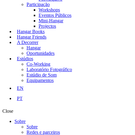
Participação
Workshops
Eventos Públicos
Mini-Hangar
Projectos
Hangar Books
Hangar Friends
A Decorrer
Hangar
Oportunidades
Estúdios
Co-Working
Laboratório Fotográfico
Estúdio de Som
Equipamentos
EN
PT
Close
Sobre
Sobre
Redes e parceiros