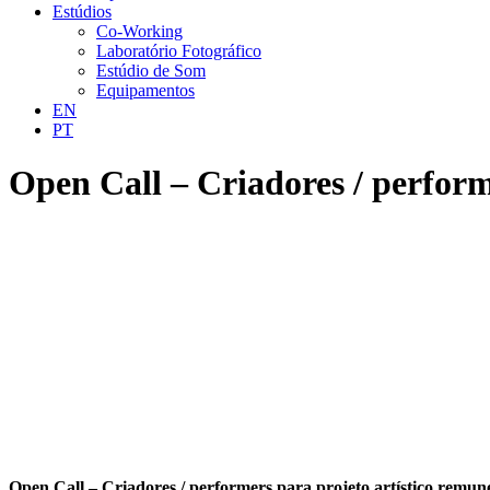
Estúdios
Co-Working
Laboratório Fotográfico
Estúdio de Som
Equipamentos
EN
PT
Open Call – Criadores / perform
Open Call – Criadores / performers para projeto artístico remu