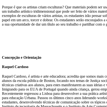
Porque é que os artistas criam esculturas? Que materiais podem ser u
um trabalho artístico tridimensional que pode ser feito de vários mate
exemplos de esculturas de vários artistas, os estudantes irão pensar 
papel em um arco, torcer e dobrar. Os estudantes serão encorajados a 
a sua oportunidade de dar um título ao seu trabalho e partilhar com o
Concepção e Orientação
Raquel Cardoso
Raquel Cardoso, é artista e arte educadora; acredita que somos mais 
alunos da escola pública de Boston, focando nos temas de Justiça soci
técnicas criativas aos alunos, para estes manifestarem as suas ideias e 
Imigrando para os EUA de Portugal quando ainda criança, gerou empat
Recentemente regressou a Lisboa para desenvolver a sua prática art
para educação Urbana. Passou os últimos cinco anos liderando workshop
estudantes, desenvolvendo técnicas de comunicação sobre os tópicos 
Instituto de tecnologia de Massachusetts e o Instituto de Arte Contem