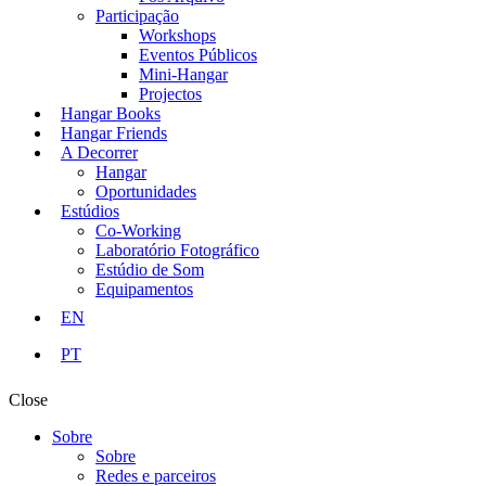
Participação
Workshops
Eventos Públicos
Mini-Hangar
Projectos
Hangar Books
Hangar Friends
A Decorrer
Hangar
Oportunidades
Estúdios
Co-Working
Laboratório Fotográfico
Estúdio de Som
Equipamentos
EN
PT
Close
Sobre
Sobre
Redes e parceiros