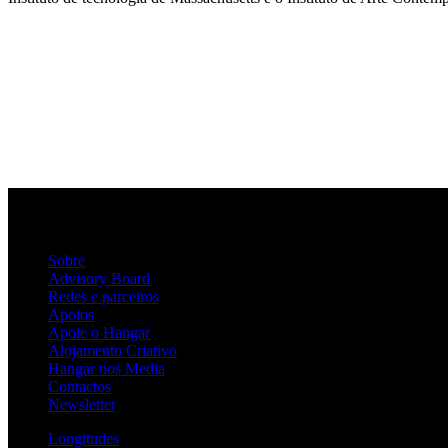
Sobre
Advisory Board
Redes e parceiros
Apoios
Apoie o Hangar
Alojamento Criativo
Hangar nos Media
Contactos
Newsletter
Longitudes