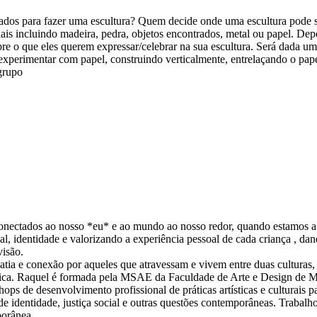
sados para fazer uma escultura? Quem decide onde uma escultura pode s
riais incluindo madeira, pedra, objetos encontrados, metal ou papel. Dep
sobre o que eles querem expressar/celebrar na sua escultura. Será dada u
experimentar com papel, construindo verticalmente, entrelaçando o papel
 grupo
conectados ao nosso *eu* e ao mundo ao nosso redor, quando estamos a 
al, identidade e valorizando a experiência pessoal de cada criança , dan
visão.
ia e conexão por aqueles que atravessam e vivem entre duas culturas, 
ística. Raquel é formada pela MSAE da Faculdade de Arte e Design de
s de desenvolvimento profissional de práticas artísticas e culturais p
de identidade, justiça social e outras questões contemporâneas. Trabal
porânea.