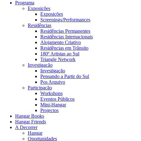
Programa
Exposições
Exposições
Screenings/Performances
Residências
Residências Permanentes
Residências Internacionais
Alojamento Criativo
Residências em Trânsito
180º Artistas ao Sul
Triangle Network
Investigação
Investigação
Pensando a Partir do Sul
Pos Arquivo
Participação
Workshops
Eventos Públicos
Mini-Hangar
Projectos
Hangar Books
Hangar Friends
A Decorrer
Hangar
Oportunidades