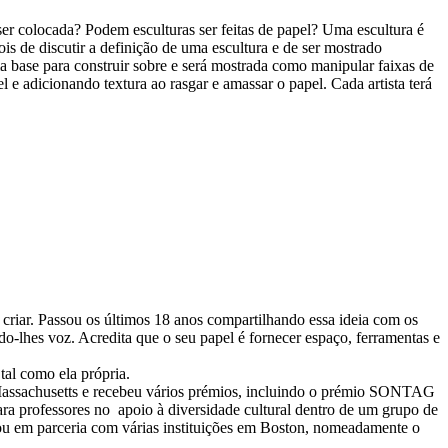
er colocada? Podem esculturas ser feitas de papel? Uma escultura é
ois de discutir a definição de uma escultura e de ser mostrado
ma base para construir sobre e será mostrada como manipular faixas de
 e adicionando textura ao rasgar e amassar o papel. Cada artista terá
criar. Passou os últimos 18 anos compartilhando essa ideia com os
do-lhes voz. Acredita que o seu papel é fornecer espaço, ferramentas e
tal como ela própria.
 Massachusetts e recebeu vários prémios, incluindo o prémio SONTAG
ara professores no apoio à diversidade cultural dentro de um grupo de
hou em parceria com várias instituições em Boston, nomeadamente o