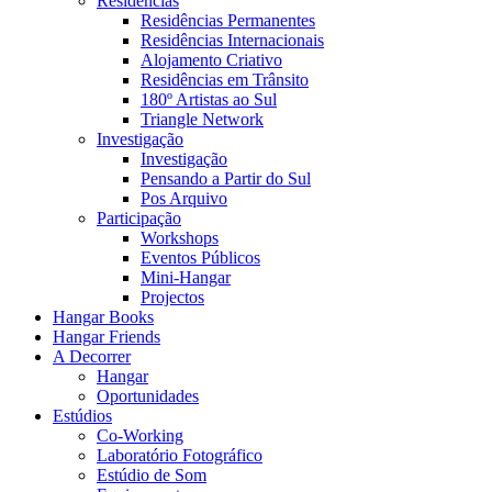
Residências
Residências Permanentes
Residências Internacionais
Alojamento Criativo
Residências em Trânsito
180º Artistas ao Sul
Triangle Network
Investigação
Investigação
Pensando a Partir do Sul
Pos Arquivo
Participação
Workshops
Eventos Públicos
Mini-Hangar
Projectos
Hangar Books
Hangar Friends
A Decorrer
Hangar
Oportunidades
Estúdios
Co-Working
Laboratório Fotográfico
Estúdio de Som