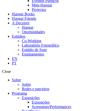
Eventos Públicos
Mini-Hangar
Projectos
Hangar Books
Hangar Friends
A Decorrer
Hangar
Oportunidades
Estúdios
Co-Working
Laboratório Fotográfico
Estúdio de Som
Equipamentos
EN
PT
Close
Sobre
Sobre
Redes e parceiros
Programa
Exposições
Exposições
Screenings/Performances