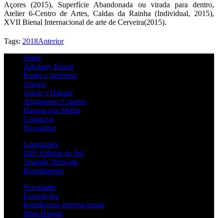
Açores (2015), Superfície Abandonada ou virada para dentro,
Atelier 6-Centro de Artes, Caldas da Rainha (Individual, 2015),
XVII Bienal Internacional de arte de Cerveira(2015).
Tags:
2018
Anterior
Sobre
Advisory Board
Redes e parceiros
Apoios
Apoie o Hangar
Alojamento Criativo
Hangar nos Media
Contactos
Newsletter
Longitudes
180º Artistas ao Sul
Triangle Network
Regulamento
Novidades
Exposições
Residências Internacionais
Mini-Hangar