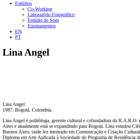
Estúdios
Co-Working
Laboratório Fotográfico
Estúdio de Som
Equipamentos
EN
PT
Lina Angel
Lina Angel
1987. Bogotá, Colombia.
Lina Angel é politóloga, gerente cultural e cofundadora da R.A.R.O.
Aires e atualmente está se expandindo para Bogotá. Lina estudou Ciên
Buenos Aires, onde fez mestrado em Comunicação e Criação Cultural
Diploma em Arte Aplicada à Sociedade do Programa de Residência da