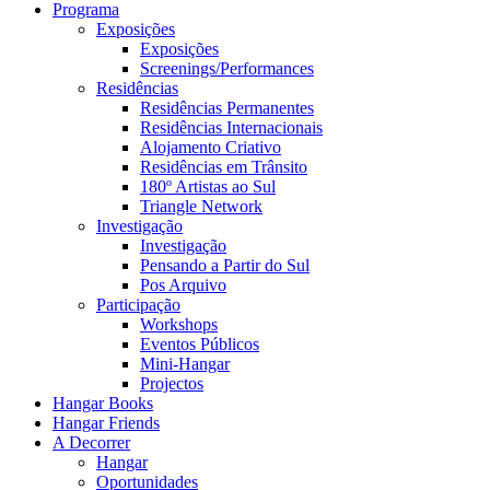
Programa
Exposições
Exposições
Screenings/Performances
Residências
Residências Permanentes
Residências Internacionais
Alojamento Criativo
Residências em Trânsito
180º Artistas ao Sul
Triangle Network
Investigação
Investigação
Pensando a Partir do Sul
Pos Arquivo
Participação
Workshops
Eventos Públicos
Mini-Hangar
Projectos
Hangar Books
Hangar Friends
A Decorrer
Hangar
Oportunidades