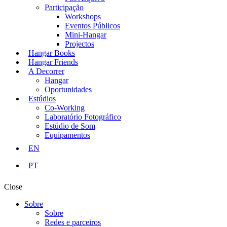
Participação
Workshops
Eventos Públicos
Mini-Hangar
Projectos
Hangar Books
Hangar Friends
A Decorrer
Hangar
Oportunidades
Estúdios
Co-Working
Laboratório Fotográfico
Estúdio de Som
Equipamentos
EN
PT
Close
Sobre
Sobre
Redes e parceiros