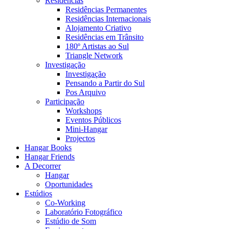
Residências
Residências Permanentes
Residências Internacionais
Alojamento Criativo
Residências em Trânsito
180º Artistas ao Sul
Triangle Network
Investigação
Investigação
Pensando a Partir do Sul
Pos Arquivo
Participação
Workshops
Eventos Públicos
Mini-Hangar
Projectos
Hangar Books
Hangar Friends
A Decorrer
Hangar
Oportunidades
Estúdios
Co-Working
Laboratório Fotográfico
Estúdio de Som