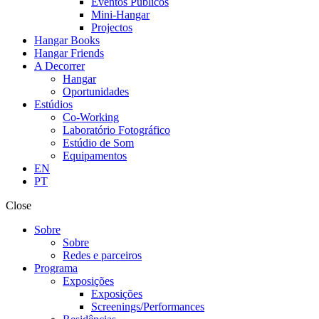
Eventos Públicos
Mini-Hangar
Projectos
Hangar Books
Hangar Friends
A Decorrer
Hangar
Oportunidades
Estúdios
Co-Working
Laboratório Fotográfico
Estúdio de Som
Equipamentos
EN
PT
Close
Sobre
Sobre
Redes e parceiros
Programa
Exposições
Exposições
Screenings/Performances