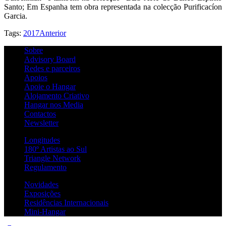
Santo; Em Espanha tem obra representada na colecção Purificacíon
Garcia.
Tags:
2017
Anterior
Sobre
Advisory Board
Redes e parceiros
Apoios
Apoie o Hangar
Alojamento Criativo
Hangar nos Media
Contactos
Newsletter
Longitudes
180º Artistas ao Sul
Triangle Network
Regulamento
Novidades
Exposições
Residências Internacionais
Mini-Hangar