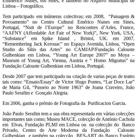
Emmerico Nunes, em Sines, e também no Arquivo Municipal de
Lisboa – Fotográfico.
Tem participado em inúmeras colectivas; em 2008, “Paisagem &
Povoamento” no Centro Cultural Emérico Nunes em Sines,
Portugal, “Nuit de l’Europe” no Rencontres d’Arles, France,
“AAFNY (Affordable Art Fair of New York)”, New York, USA,
“Substance” em Spike Island , Bristol, UK. em 2007,
“Remembering Jack Kerouac” no Espaço Avenida, Lisboa, “Open
Studio do Sítio das Artes” no CAMJAP/Fundação Calouste
Gulbenkian em Lisboa, “Young Art Europe 2007” no Moya –
Museum of Young Art, Vienna, Austria e “ Homo Migratus” na
Fundação Calouste Gulbenkian em Lisboa, Portugal.
Desde 2007 que tem participado na criação de varias peças de teatro
tais como: “Ensaio/Essay” de Victor Hugo Pontes, “Lar Doce Lar”
de Maria Gil, “Passeio ao Norte 1963” de Joana Craveiro, João
Paulo Serafim e Gonçalo Alegria.
Em 2006, ganha o prémio de Fotografia da Purificacion Garcia.
João Paulo Serafim tem a sua obra representada em várias colecções
importantes tais como; Museu MACE, colecção de António Cachola
em Elvas, Fundação PLMJ em Lisboa ou na colecção do Banco
Privado, Centro de Arte Moderna da Fundação Calouste
Gulbenkian e também na colecção BES-ART do Banco Espírito