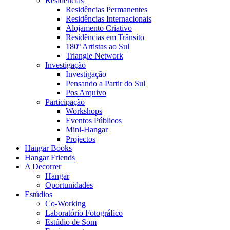
Residências
Residências Permanentes
Residências Internacionais
Alojamento Criativo
Residências em Trânsito
180º Artistas ao Sul
Triangle Network
Investigação
Investigação
Pensando a Partir do Sul
Pos Arquivo
Participação
Workshops
Eventos Públicos
Mini-Hangar
Projectos
Hangar Books
Hangar Friends
A Decorrer
Hangar
Oportunidades
Estúdios
Co-Working
Laboratório Fotográfico
Estúdio de Som