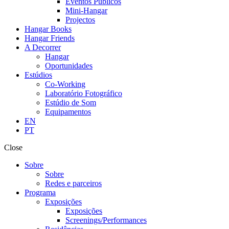
Eventos Públicos
Mini-Hangar
Projectos
Hangar Books
Hangar Friends
A Decorrer
Hangar
Oportunidades
Estúdios
Co-Working
Laboratório Fotográfico
Estúdio de Som
Equipamentos
EN
PT
Close
Sobre
Sobre
Redes e parceiros
Programa
Exposições
Exposições
Screenings/Performances