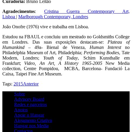
Curadoria:
Bruno Leitão
Agradecimentos
:
Cristina Guerra Contemporary Art,
Lisboa
|
Marlborough Contemporary, Londres
João Onofre (1976) vive e trabalha em Lisboa.
Estudou na FBAUL e concluiu um mestrado no Goldsmiths College
em Londres. Das suas exposições destacam-se:
Plateau of
Humankind
– 49a- Bienal de Veneza,
Human Interest
no
Philadelphia Museum of Art, Philadelphia;
Performing Bodies
, Tate
Modern, Londres;
Youth of Today
, Schirn Kunsthalle em
Frankfurt;
Video, An Art, A History
1965-2005
New Media
collection, Centre Pompidou, MCBA, Barcelona- Fundació La
Caixa, Taipei Fine Art Museum.
Tags:
2015
Anterior
Sobre
Advisory Board
Redes e parceiros
Apoios
Apoie o Hangar
Alojamento Criativo
Hangar nos Media
Contactos