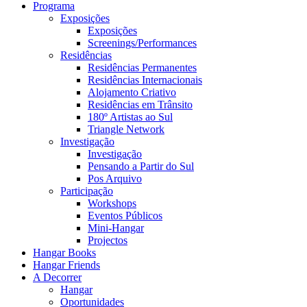
Programa
Exposições
Exposições
Screenings/Performances
Residências
Residências Permanentes
Residências Internacionais
Alojamento Criativo
Residências em Trânsito
180º Artistas ao Sul
Triangle Network
Investigação
Investigação
Pensando a Partir do Sul
Pos Arquivo
Participação
Workshops
Eventos Públicos
Mini-Hangar
Projectos
Hangar Books
Hangar Friends
A Decorrer
Hangar
Oportunidades