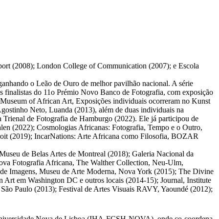
port (2008); London College of Communication (2007); e Escola
ganhando o Leão de Ouro de melhor pavilhão nacional. A série
as finalistas do 11o Prémio Novo Banco de Fotografia, com exposição
 Museum of African Art, Exposições individuais ocorreram no Kunst
gostinho Neto, Luanda (2013), além de duas individuais na
a Trienal de Fotografia de Hamburgo (2022). Ele já participou de
len (2022); Cosmologias Africanas: Fotografia, Tempo e o Outro,
oit (2019); IncarNations: Arte Africana como Filosofia, BOZAR
 Museu de Belas Artes de Montreal (2018); Galeria Nacional da
ova Fotografia Africana, The Walther Collection, Neu-Ulm,
no de Imagens, Museu de Arte Moderna, Nova York (2015); The Divine
rt em Washington DC e outros locais (2014-15); Journal, Institute
ão Paulo (2013); Festival de Artes Visuais RAVY, Yaoundé (2012);
 da Universidade Nova de Lisboa (IHA-FCSH-NOVA), onde co-coordena