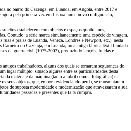
izada no bairro do Cazenga, em Luanda, em Angola, entre 2017 e
ge agora pela primeira vez em Lisboa numa nova configuração,
s sujeitos estabelecem com objetos e espaços quotidianos,
adas. Contudo, a série marca simultaneamente uma espécie de viragem,
as ruas e praias de Luanda, Veneza, Londres e Newport, etc.), nesta
mãos Carneiro no Cazenga, em Luanda, uma antiga fábrica têxtil fundada
ses da guerra civil (1975-2002), produzindo lençóis, fraldas e
s antigos trabalhadores, alguns dos quais se tornaram seguranças do
 lugar múltiplo: situado algures entre as particularidades desta
eta da matéria e da máquina (tanto a fabril como a fotográfica) e a
 e os seus objetos, que, embora evidenciando perda, se transmutaram
ojetos de suposta modernidade e modernização que atravessaram a sua
futuridades passadas e presentes que falta cumprir.