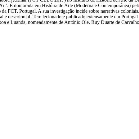
 Art’. É doutorada em História de Arte (Moderna e Contemporânea) pelo 
a FCT, Portugal. A sua investigação incide sobre narrativas coloniais,
onal e descolonial. Tem lecionado e publicado extensamente em Portugal e
isboa e Luanda, nomeadamente de António Ole, Ruy Duarte de Carvalho, 