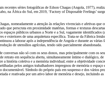
is recentes séries fotográficas de Edson Chagas (Angola, 1977), real
abo, na África do Sul, em 2019, ‘Factory of Disposable Feelings’ sur
Chagas, nomeadamente a atenção às relações vivenciais e afetivas que o
rado que perscruta em proximidade matérias, formas e texturas descart
ios espaços públicos urbanos a Norte e a Sul, vagamente identificados (
ores e exteriores de uma arquitetura específica. Trata-se da Fábrica Ir
ntinuou a laborar após a independência de Angola e durante as várias fa
 produção de utensílios agrícolas, tendo sido parcialmente abandonada.
e de conversas não só com os seus donos, mas principalmente com os seu
 retrato em sequência aberta, simultaneamente íntimo e dialógico, de um
tre a história coletiva e a memória individual; entre a objetividade concr
 partilhadas pelos antigos trabalhadores impregnou de memória o espaço
 do documentável. Símbolo do próprio país em suspenso e dos vários pr
riada e reativada por um ativo labor de memória e desejo, incluindo as 