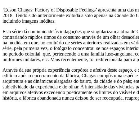
‘Edson Chagas: Factory of Disposable Feelings’ apresenta uma das ma
2018. Tendo sido anteriormente exibida a solo apenas na Cidade do C
incluindo imagens inéditas.
Esta série dá continuidade às indagações que singularizam a obra de 
contrariando rápidos ritmos de consumo através de um olhar desacele
na medida em que, ao contrário de séries anteriores realizadas em vár
série, pela primeira vez, o fotógrafo concentrou-se nos espaços interi
no período colonial, que, pertencendo a uma família luso-angolana, co
uniformes militares, etc. Mais recentemente, foi redirecionada para a
Através da sua própria experiência corpórea e afetiva deste espaço, 
edifício após o encerramento da fábrica, Chagas compôs uma espécie de
arquitetura e as dinâmicas alargadas do bairro, da cidade e do país; en
subjetividade da experiência e do olhar. A intensidade das vivências
em arquivos afetivos excedendo poeticamente os limites do visível e
história, a fábrica abandonada nunca deixou de ser reocupada, reaprop