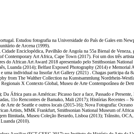
ortugal. Estudou fotografia na Universidade do País de Gales em New
nitário de Arcena (1999).
 Cidade Enciclopédica, Pavilhão de Angola na 55a Bienal de Veneza, 
of Contemporary Art Africa, Cape Town (2017). Foi um dos três artist
res do African Art Award 2018 apresentado pelo Smithsonian National
uês, Luanda (2014); Belfast Exposed Photography (2014) e Memorial A
 uma individual na Insofar Art Gallery (2021) . Chagas participa da 8
graphy from The Walther Collection na Kunstsammlung Nordrhein-Westfa
des Regionais X Contexto Global, Museu de Arte Contemporânea de Detr
Da África para as Américas: Picasso face a face, Passado e Presente,
sadas, 11o Rencontres de Bamako, Mali (2017); Histórias Recentes – N
de Arte de Seattle e outros locais (2015-16); Nova Fotografia: Ocea
an Artists, MMK Frankfurt, Smithsonian National Museum of African A
 Ilimitada, Museu Coleção Berardo, Lisboa (2013); Trânsito, OCA, S
 Luanda (2010).
stigadora Auxiliar (FCT CEEC 2017) no Instituto de História de Arte