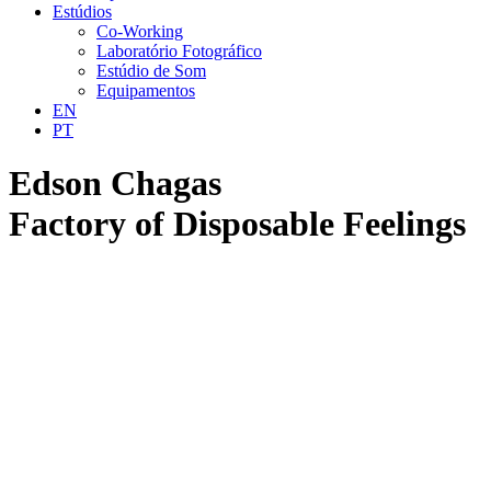
Estúdios
Co-Working
Laboratório Fotográfico
Estúdio de Som
Equipamentos
EN
PT
Edson Chagas
Factory of Disposable Feelings