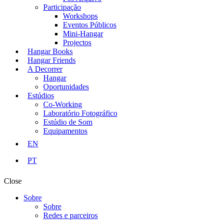
Participação
Workshops
Eventos Públicos
Mini-Hangar
Projectos
Hangar Books
Hangar Friends
A Decorrer
Hangar
Oportunidades
Estúdios
Co-Working
Laboratório Fotográfico
Estúdio de Som
Equipamentos
EN
PT
Close
Sobre
Sobre
Redes e parceiros