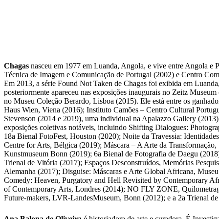
Chagas
nasceu em 1977 em Luanda, Angola, e vive entre Angola e P
Técnica de Imagem e Comunicação de Portugal (2002) e Centro Comu
Em 2013, a série Found Not Taken de Chagas foi exibida em Luanda,
posteriormente apareceu nas exposições inaugurais no Zeitz Museum 
no Museu Coleção Berardo, Lisboa (2015). Ele está entre os ganhado
Haus Wien, Viena (2016); Instituto Camões – Centro Cultural Portug
Stevenson (2014 e 2019), uma individual na Apalazzo Gallery (2013) e
exposições coletivas notáveis, incluindo Shifting Dialogues: Photo
18a Bienal FotoFest, Houston (2020); Noite da Travessia: Identida
Centre for Arts, Bélgica (2019); Máscara – A Arte da Transformação,
Kunstmuseum Bonn (2019); 6a Bienal de Fotografia de Daegu (2018); 
Trienal de Vitória (2017); Espaços Desconstruídos, Memórias Pesqui
Alemanha (2017); Disguise: Máscaras e Arte Global Africana, Museu 
Comedy: Heaven, Purgatory and Hell Revisited by Contemporary Afric
of Contemporary Arts, Londres (2014); NO FLY ZONE, Quilometragem
Future-makers, LVR-LandesMuseum, Bonn (2012); e a 2a Trienal de
Ana Balona de Oliveira
é historiadora de arte e curadora. É Inve