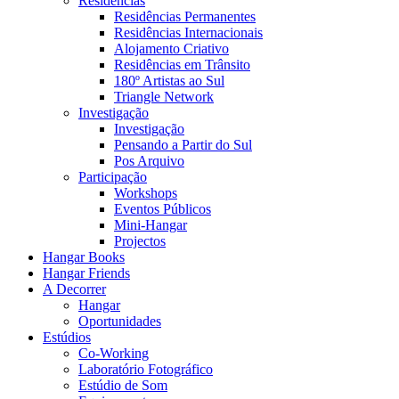
Residências
Residências Permanentes
Residências Internacionais
Alojamento Criativo
Residências em Trânsito
180º Artistas ao Sul
Triangle Network
Investigação
Investigação
Pensando a Partir do Sul
Pos Arquivo
Participação
Workshops
Eventos Públicos
Mini-Hangar
Projectos
Hangar Books
Hangar Friends
A Decorrer
Hangar
Oportunidades
Estúdios
Co-Working
Laboratório Fotográfico
Estúdio de Som