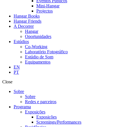
Eventos Públicos
Mini-Hangar
Projectos
Hangar Books
Hangar Friends
A Decorrer
Hangar
Oportunidades
Estúdios
Co-Working
Laboratório Fotográfico
Estúdio de Som
Equipamentos
EN
PT
Close
Sobre
Sobre
Redes e parceiros
Programa
Exposições
Exposições
Screenings/Performances