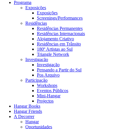
Programa
Exposições
Exposições
Screenings/Performances
Residências
Residências Permanentes
Residências Internacionais
Alojamento Criativo
Residências em Trânsito
180º Artistas ao Sul
Triangle Network
Investigação
Investigação
Pensando a Partir do Sul
Pos Arquivo
Participação
Workshops
Eventos Públicos
Mini-Hangar
Projectos
Hangar Books
Hangar Friends
A Decorrer
Hangar
Oportunidades