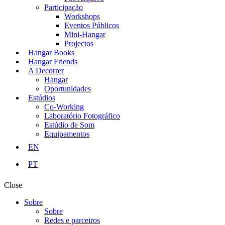
Participação
Workshops
Eventos Públicos
Mini-Hangar
Projectos
Hangar Books
Hangar Friends
A Decorrer
Hangar
Oportunidades
Estúdios
Co-Working
Laboratório Fotográfico
Estúdio de Som
Equipamentos
EN
PT
Close
Sobre
Sobre
Redes e parceiros