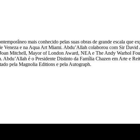
ontemporâneo mais conhecido pelas suas obras de grande escala que exp
l de Veneza e na Aqua Art Miami. Abdu’Allah colaborou com Sir David A
o Joan Mitchell, Mayor of London Award, NEA e The Andy Warhol Founda
du’Allah é o Presidente Distinto da Família Chazen em Arte e Reit
ntado pela Magnolia Editions e pela Autograph.