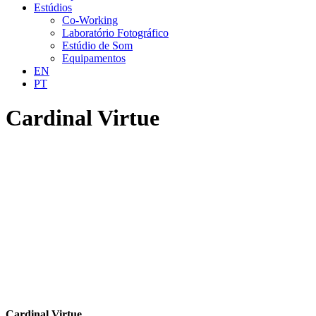
Estúdios
Co-Working
Laboratório Fotográfico
Estúdio de Som
Equipamentos
EN
PT
Cardinal Virtue
Cardinal Virtue