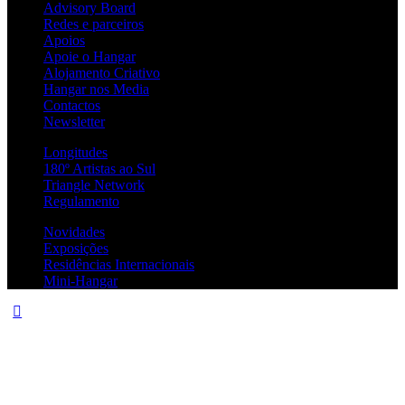
Advisory Board
Redes e parceiros
Apoios
Apoie o Hangar
Alojamento Criativo
Hangar nos Media
Contactos
Newsletter
Longitudes
180º Artistas ao Sul
Triangle Network
Regulamento
Novidades
Exposições
Residências Internacionais
Mini-Hangar