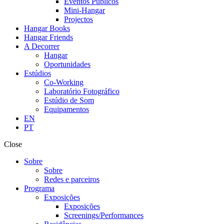
Eventos Públicos
Mini-Hangar
Projectos
Hangar Books
Hangar Friends
A Decorrer
Hangar
Oportunidades
Estúdios
Co-Working
Laboratório Fotográfico
Estúdio de Som
Equipamentos
EN
PT
Close
Sobre
Sobre
Redes e parceiros
Programa
Exposições
Exposições
Screenings/Performances