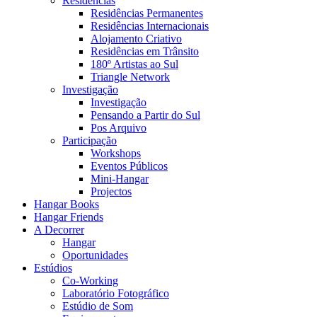
Residências
Residências Permanentes
Residências Internacionais
Alojamento Criativo
Residências em Trânsito
180º Artistas ao Sul
Triangle Network
Investigação
Investigação
Pensando a Partir do Sul
Pos Arquivo
Participação
Workshops
Eventos Públicos
Mini-Hangar
Projectos
Hangar Books
Hangar Friends
A Decorrer
Hangar
Oportunidades
Estúdios
Co-Working
Laboratório Fotográfico
Estúdio de Som