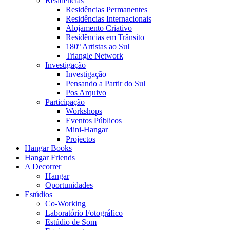
Residências
Residências Permanentes
Residências Internacionais
Alojamento Criativo
Residências em Trânsito
180º Artistas ao Sul
Triangle Network
Investigação
Investigação
Pensando a Partir do Sul
Pos Arquivo
Participação
Workshops
Eventos Públicos
Mini-Hangar
Projectos
Hangar Books
Hangar Friends
A Decorrer
Hangar
Oportunidades
Estúdios
Co-Working
Laboratório Fotográfico
Estúdio de Som