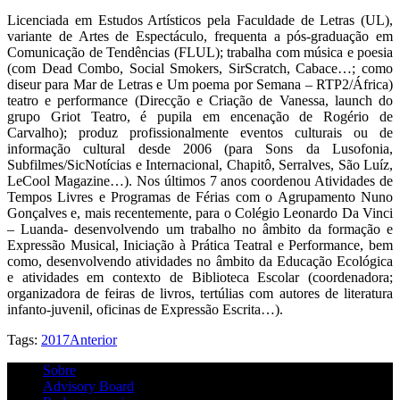
Licenciada em Estudos Artísticos pela Faculdade de Letras (UL),
variante de Artes de Espectáculo, frequenta a pós-graduação em
Comunicação de Tendências (FLUL); trabalha com música e poesia
(com Dead Combo, Social Smokers, SirScratch, Cabace…; como
diseur para Mar de Letras e Um poema por Semana – RTP2/África)
teatro e performance (Direcção e Criação de Vanessa, launch do
grupo Griot Teatro, é pupila em encenação de Rogério de
Carvalho); produz profissionalmente eventos culturais ou de
informação cultural desde 2006 (para Sons da Lusofonia,
Subfilmes/SicNotícias e Internacional, Chapitô, Serralves, São Luíz,
LeCool Magazine…). Nos últimos 7 anos coordenou Atividades de
Tempos Livres e Programas de Férias com o Agrupamento Nuno
Gonçalves e, mais recentemente, para o Colégio Leonardo Da Vinci
– Luanda- desenvolvendo um trabalho no âmbito da formação e
Expressão Musical, Iniciação à Prática Teatral e Performance, bem
como, desenvolvendo atividades no âmbito da Educação Ecológica
e atividades em contexto de Biblioteca Escolar (coordenadora;
organizadora de feiras de livros, tertúlias com autores de literatura
infanto-juvenil, oficinas de Expressão Escrita…).
Tags:
2017
Anterior
Sobre
Advisory Board