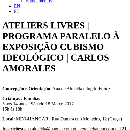
Equipamentos
EN
PT
ATELIERS LIVRES |
PROGRAMA PARALELO À
EXPOSIÇÃO CUBISMO
IDEOLÓGICO | CARLOS
AMORALES
Concepção e Orientação
: Ana de Almeida e Ingrid Fortez
Crianças / Familías
5 aos 14 anos l Sábado 18 Março 2017
15h às 18h
Local:
MINI-HANGAR | Rua Damasceno Monteiro, 12 (Graça)
Inscrições:
ana.almeida@hangar.com.pt | geral@hangar.com.pt | 21