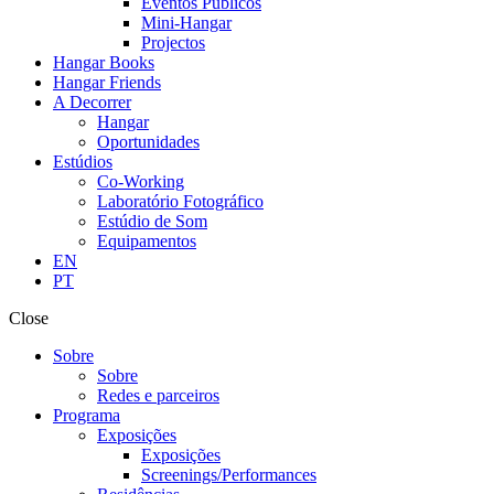
Eventos Públicos
Mini-Hangar
Projectos
Hangar Books
Hangar Friends
A Decorrer
Hangar
Oportunidades
Estúdios
Co-Working
Laboratório Fotográfico
Estúdio de Som
Equipamentos
EN
PT
Close
Sobre
Sobre
Redes e parceiros
Programa
Exposições
Exposições
Screenings/Performances