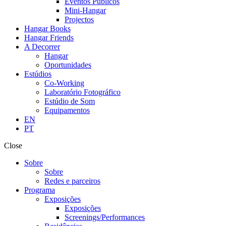
Eventos Públicos
Mini-Hangar
Projectos
Hangar Books
Hangar Friends
A Decorrer
Hangar
Oportunidades
Estúdios
Co-Working
Laboratório Fotográfico
Estúdio de Som
Equipamentos
EN
PT
Close
Sobre
Sobre
Redes e parceiros
Programa
Exposições
Exposições
Screenings/Performances