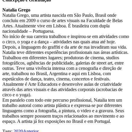
Natalia Grego
Natalia Grego, uma artista nascida em São Paulo, Brasil onde
concluiu em 2009 o curso de artes visuais na Faculdade de Belas
Artes. Atualmente vive em Lisboa. É brasileira com dupla
nacionalidade – Portuguesa.
No início de sua carreira trabalhou e inspirou-se em atividades como
o circo, o yoga e a dança – atividades nas quais atua até hoje.
Depois, a linguagem do graffiti e da arte de rua invadiram sua vida.
Natalia teve diferentes experiências profissionais nas áreas artísticas.
Trabalhou em diferentes lugares; produtoras de cinema, studios
fotográficos, aghências de publicidade, galerias de street art, entre
outras. Teve uma vivência intensa com a cenografia e direção de
arte, trabalhou no Brasil, Argentina e aqui em Lisboa, com
espetáculos de dança, teatro, cinema, concertos e festivais.
Atualmente é Arte Educadora e desenvolve aulas de criatividade
através das artes visuais e das atividades corporais (acrobacias de
circo e o yoga).
Em paralelo com todo este percurso profissional, Natalia tem um
trabalho autoral como artista plástica e expressa-se por diferentes
linguagens como a fotografia, a pintura, o video e a gravura. Seus
trabalhos sempre possuem traços relacionados ao movimento e ao
espaço. A artista já fez exposições no Brasil e em Portugal.
Tags:
2020
Anterior