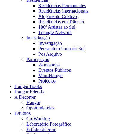
Residências
Residências Permanentes
Residências Internacionais
Alojamento Criativo
Residências em Trânsito
180º Artistas ao Sul
Triangle Network
Investigação
Investigação
Pensando a Partir do Sul
Pos Arquivo
Participação
Workshops
Eventos Públicos
Mini-Hangar
Projectos
Hangar Books
Hangar Friends
A Decorrer
Hangar
Oportunidades
Estúdios
Co-Working
Laboratório Fotográfico
Estúdio de Som