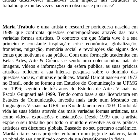
trabalho que muitas vezes parecem obscuras e precárias?
Maria Trabulo
é uma artista e researcher portuguesa nascida em
1989 que confronta questões contemporâneas através das mais
variadas formas artísticas. O contexto em que Maria vive é a sua
primeira e constante inspiração; crise económica, globalização,
fronteiras, migração, memória social e revoluções são alguns dos
temas que motivam a sua prática. Com uma formação académica em
Belas Artes, Arte & Ciências e sendo uma colecionadora nata de
imagens, vídeos e informações da esfera pública, as suas práticas
artísticas refletem a sua intensa pesquisa sobre o domínio das
questões sociais, culturais e políticas. Marilá Dardot nasceu em 1973
no Brasil, onde se formou em Estudos de Comunicação na UFMG
em 1996; seguido de três anos de Estudos de Artes Visuais na
Escola Guignard até 1999. Tendo como base a sua licenciatura em
Estudos da Comunicação, investiu mais tarde num Mestrado em
Linguagens Visuais na UFRJ no Rio de Janeiro em 2003. Dardot dá
vida às suas ideias através das mais variadas formas artísticas, tais
como vídeos, exposições e instalações. Desde 1999 que a artista
expõe o seu trabalho por todo o mundo e envolve as suas práticas
artísticas em discursos globais. Baseado no seu percurso académico,
Marilá cria os seus projectos entrando num jogo de palavras, tanto
ao nível do seu significado como da sua (trans)formação física.