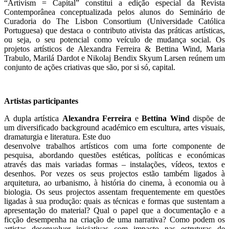
“Artivism = Capital” constitui a edição especial da Revista
Contemporânea conceptualizada pelos alunos do Seminário de
Curadoria do The Lisbon Consortium (Universidade Católica
Portuguesa) que destaca o contributo ativista das práticas artísticas,
ou seja, o seu potencial como veículo de mudança social. Os
projetos artísticos de Alexandra Ferreira & Bettina Wind, Maria
Trabulo, Marilá Dardot e Nikolaj Bendix Skyum Larsen reúnem um
conjunto de ações criativas que são, por si só, capital.
Artistas participantes
A dupla artística
Alexandra Ferreira
e
Bettina Wind
dispõe de
um diversificado background académico em escultura, artes visuais,
dramaturgia e literatura. Este duo
desenvolve trabalhos artísticos com uma forte componente de
pesquisa, abordando questões estéticas, políticas e económicas
através das mais variadas formas – instalações, vídeos, textos e
desenhos. Por vezes os seus projectos estão também ligados à
arquitetura, ao urbanismo, à história do cinema, à economia ou à
biologia. Os seus projectos assentam frequentemente em questões
ligadas à sua produção: quais as técnicas e formas que sustentam a
apresentação do material? Qual o papel que a documentação e a
ficção desempenha na criação de uma narrativa? Como podem os
artistas desenvolver iniciativas com impacto nas estruturas de