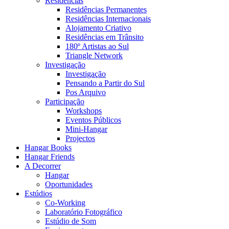
Residências
Residências Permanentes
Residências Internacionais
Alojamento Criativo
Residências em Trânsito
180º Artistas ao Sul
Triangle Network
Investigação
Investigação
Pensando a Partir do Sul
Pos Arquivo
Participação
Workshops
Eventos Públicos
Mini-Hangar
Projectos
Hangar Books
Hangar Friends
A Decorrer
Hangar
Oportunidades
Estúdios
Co-Working
Laboratório Fotográfico
Estúdio de Som