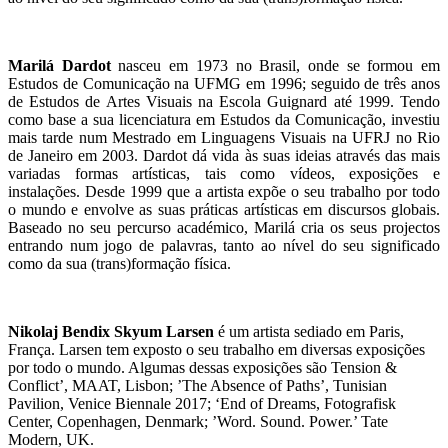
Marilá Dardot
nasceu em 1973 no Brasil, onde se formou em
Estudos de Comunicação na UFMG em 1996; seguido de três anos
de Estudos de Artes Visuais na Escola Guignard até 1999. Tendo
como base a sua licenciatura em Estudos da Comunicação, investiu
mais tarde num Mestrado em Linguagens Visuais na UFRJ no Rio
de Janeiro em 2003. Dardot dá vida às suas ideias através das mais
variadas formas artísticas, tais como vídeos, exposições e
instalações. Desde 1999 que a artista expõe o seu trabalho por todo
o mundo e envolve as suas práticas artísticas em discursos globais.
Baseado no seu percurso académico, Marilá cria os seus projectos
entrando num jogo de palavras, tanto ao nível do seu significado
como da sua (trans)formação física.
Nikolaj Bendix Skyum Larsen
é um artista sediado em Paris,
França. Larsen tem exposto o seu trabalho em diversas exposições
por todo o mundo. Algumas dessas exposições são Tension &
Conflict’, MAAT, Lisbon; ’The Absence of Paths’, Tunisian
Pavilion, Venice Biennale 2017; ‘End of Dreams, Fotografisk
Center, Copenhagen, Denmark; ’Word. Sound. Power.’ Tate
Modern, UK.