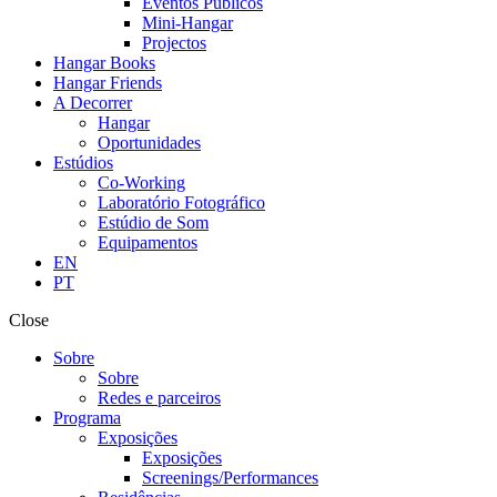
Eventos Públicos
Mini-Hangar
Projectos
Hangar Books
Hangar Friends
A Decorrer
Hangar
Oportunidades
Estúdios
Co-Working
Laboratório Fotográfico
Estúdio de Som
Equipamentos
EN
PT
Close
Sobre
Sobre
Redes e parceiros
Programa
Exposições
Exposições
Screenings/Performances