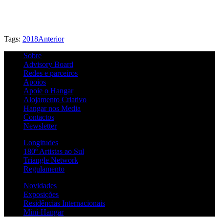
Tags:
2018
Anterior
Sobre
Advisory Board
Redes e parceiros
Apoios
Apoie o Hangar
Alojamento Criativo
Hangar nos Media
Contactos
Newsletter
Longitudes
180º Artistas ao Sul
Triangle Network
Regulamento
Novidades
Exposições
Residências Internacionais
Mini-Hangar