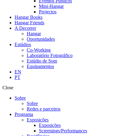
Eventos Públicos
Mini-Hangar
Projectos
Hangar Books
Hangar Friends
A Decorrer
Hangar
Oportunidades
Estúdios
Co-Working
Laboratório Fotográfico
Estúdio de Som
Equipamentos
EN
PT
Close
Sobre
Sobre
Redes e parceiros
Programa
Exposições
Exposições
Screenings/Performances