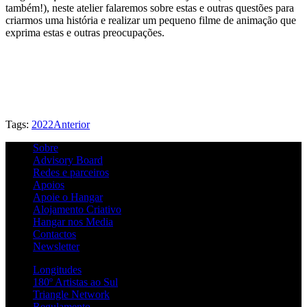
também!), neste atelier falaremos sobre estas e outras questões para
criarmos uma história e realizar um pequeno filme de animação que
exprima estas e outras preocupações.
Tags:
2022
Anterior
Sobre
Advisory Board
Redes e parceiros
Apoios
Apoie o Hangar
Alojamento Criativo
Hangar nos Media
Contactos
Newsletter
Longitudes
180º Artistas ao Sul
Triangle Network
Regulamento