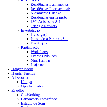
Residências
Residências Permanentes
Residências Internacionais
Alojamento Criativo
Residências em Trânsito
180º Artistas ao Sul
Triangle Network
Investigação
Investigação
Pensando a Partir do Sul
Pos Arquivo
Participação
Workshops
Eventos Públicos
Mini-Hangar
Projectos
Hangar Books
Hangar Friends
A Decorrer
Hangar
Oportunidades
Estúdios
Co-Working
Laboratório Fotográfico
Estúdio de Som