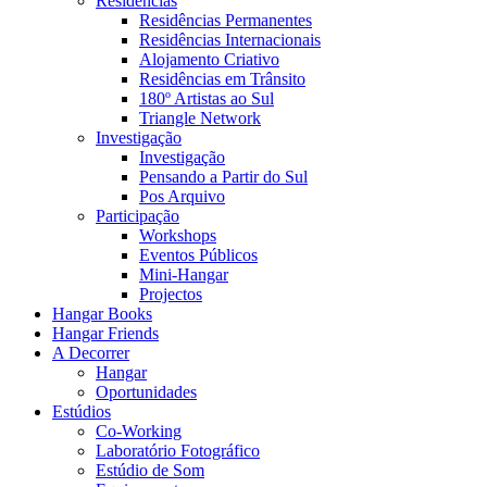
Residências
Residências Permanentes
Residências Internacionais
Alojamento Criativo
Residências em Trânsito
180º Artistas ao Sul
Triangle Network
Investigação
Investigação
Pensando a Partir do Sul
Pos Arquivo
Participação
Workshops
Eventos Públicos
Mini-Hangar
Projectos
Hangar Books
Hangar Friends
A Decorrer
Hangar
Oportunidades
Estúdios
Co-Working
Laboratório Fotográfico
Estúdio de Som