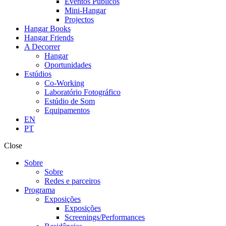
Eventos Públicos
Mini-Hangar
Projectos
Hangar Books
Hangar Friends
A Decorrer
Hangar
Oportunidades
Estúdios
Co-Working
Laboratório Fotográfico
Estúdio de Som
Equipamentos
EN
PT
Close
Sobre
Sobre
Redes e parceiros
Programa
Exposições
Exposições
Screenings/Performances