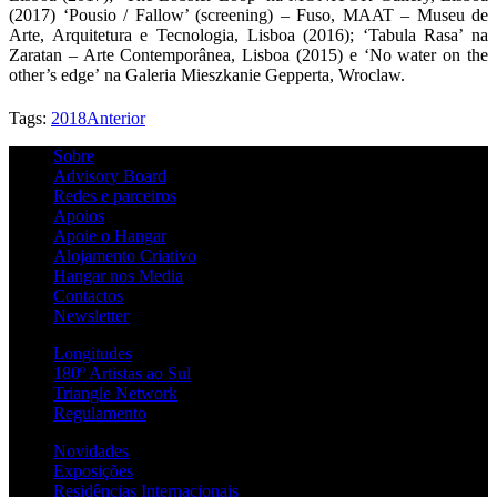
(2017) ‘Pousio / Fallow’ (screening) – Fuso, MAAT – Museu de
Arte, Arquitetura e Tecnologia, Lisboa (2016); ‘Tabula Rasa’ na
Zaratan – Arte Contemporânea, Lisboa (2015) e ‘No water on the
other’s edge’ na Galeria Mieszkanie Gepperta, Wroclaw.
Tags:
2018
Anterior
Sobre
Advisory Board
Redes e parceiros
Apoios
Apoie o Hangar
Alojamento Criativo
Hangar nos Media
Contactos
Newsletter
Longitudes
180º Artistas ao Sul
Triangle Network
Regulamento
Novidades
Exposições
Residências Internacionais