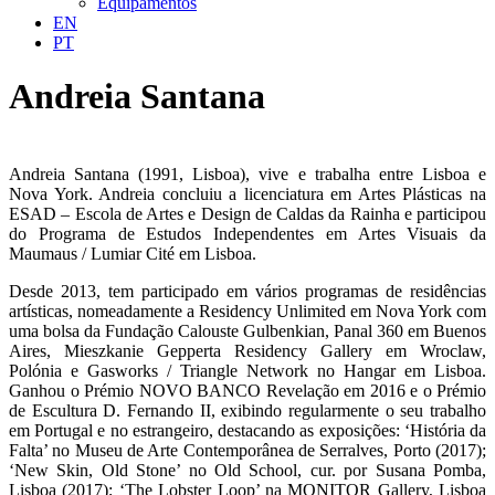
Equipamentos
EN
PT
Andreia Santana
Andreia Santana (1991, Lisboa), vive e trabalha entre Lisboa e
Nova York. Andreia concluiu a licenciatura em Artes Plásticas na
ESAD – Escola de Artes e Design de Caldas da Rainha e participou
do Programa de Estudos Independentes em Artes Visuais da
Maumaus / Lumiar Cité em Lisboa.
Desde 2013, tem participado em vários programas de residências
artísticas, nomeadamente a Residency Unlimited em Nova York com
uma bolsa da Fundação Calouste Gulbenkian, Panal 360 em Buenos
Aires, Mieszkanie Gepperta Residency Gallery em Wroclaw,
Polónia e Gasworks / Triangle Network no Hangar em Lisboa.
Ganhou o Prémio NOVO BANCO Revelação em 2016 e o ​​Prémio
de Escultura D. Fernando II, exibindo regularmente o seu trabalho
em Portugal e no estrangeiro, destacando as exposições: ‘História da
Falta’ no Museu de Arte Contemporânea de Serralves, Porto (2017);
‘New Skin, Old Stone’ no Old School, cur. por Susana Pomba,
Lisboa (2017); ‘The Lobster Loop’ na MONITOR Gallery, Lisboa