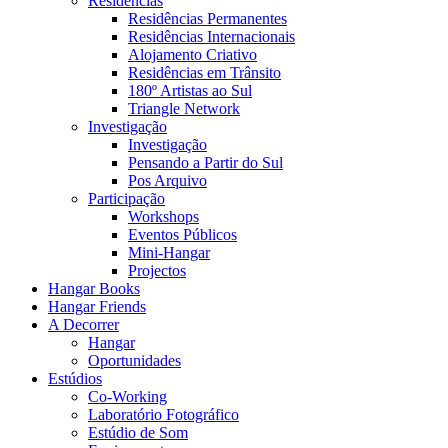
Residências
Residências Permanentes
Residências Internacionais
Alojamento Criativo
Residências em Trânsito
180º Artistas ao Sul
Triangle Network
Investigação
Investigação
Pensando a Partir do Sul
Pos Arquivo
Participação
Workshops
Eventos Públicos
Mini-Hangar
Projectos
Hangar Books
Hangar Friends
A Decorrer
Hangar
Oportunidades
Estúdios
Co-Working
Laboratório Fotográfico
Estúdio de Som