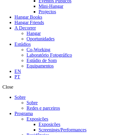
Eventos Públicos
Mini-Hangar
Projectos
Hangar Books
Hangar Friends
A Decorrer
Hangar
Oportunidades
Estúdios
Co-Working
Laboratório Fotográfico
Estúdio de Som
Equipamentos
EN
PT
Close
Sobre
Sobre
Redes e parceiros
Programa
Exposições
Exposições
Screenings/Performances