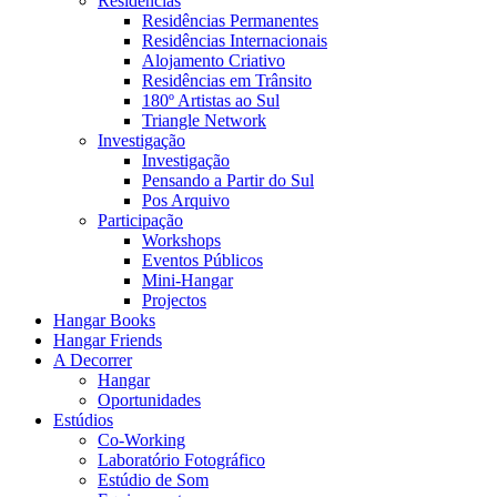
Residências
Residências Permanentes
Residências Internacionais
Alojamento Criativo
Residências em Trânsito
180º Artistas ao Sul
Triangle Network
Investigação
Investigação
Pensando a Partir do Sul
Pos Arquivo
Participação
Workshops
Eventos Públicos
Mini-Hangar
Projectos
Hangar Books
Hangar Friends
A Decorrer
Hangar
Oportunidades
Estúdios
Co-Working
Laboratório Fotográfico
Estúdio de Som