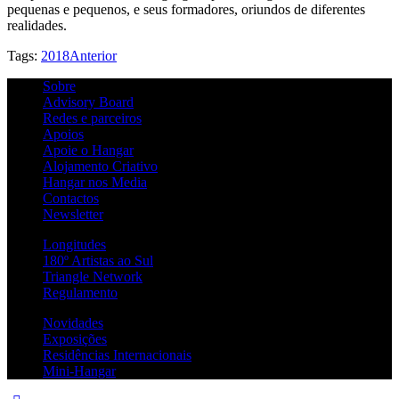
pequenas e pequenos, e seus formadores, oriundos de diferentes
realidades.
Tags:
2018
Anterior
Sobre
Advisory Board
Redes e parceiros
Apoios
Apoie o Hangar
Alojamento Criativo
Hangar nos Media
Contactos
Newsletter
Longitudes
180º Artistas ao Sul
Triangle Network
Regulamento
Novidades
Exposições
Residências Internacionais
Mini-Hangar