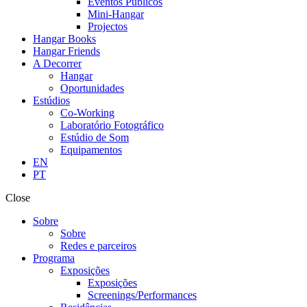
Eventos Públicos
Mini-Hangar
Projectos
Hangar Books
Hangar Friends
A Decorrer
Hangar
Oportunidades
Estúdios
Co-Working
Laboratório Fotográfico
Estúdio de Som
Equipamentos
EN
PT
Close
Sobre
Sobre
Redes e parceiros
Programa
Exposições
Exposições
Screenings/Performances