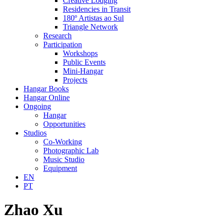
Creative Lodging
Residencies in Transit
180º Artistas ao Sul
Triangle Network
Research
Participation
Workshops
Public Events
Mini-Hangar
Projects
Hangar Books
Hangar Online
Ongoing
Hangar
Opportunities
Studios
Co-Working
Photographic Lab
Music Studio
Equipment
EN
PT
Zhao Xu