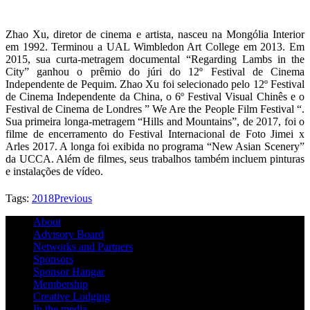
Zhao Xu, diretor de cinema e artista, nasceu na Mongólia Interior
em 1992. Terminou a UAL Wimbledon Art College em 2013. Em
2015, sua curta-metragem documental “Regarding Lambs in the
City” ganhou o prêmio do júri do 12º Festival de Cinema
Independente de Pequim. Zhao Xu foi selecionado pelo 12º Festival
de Cinema Independente da China, o 6º Festival Visual Chinês e o
Festival de Cinema de Londres ” We Are the People Film Festival “.
Sua primeira longa-metragem “Hills and Mountains”, de 2017, foi o
filme de encerramento do Festival Internacional de Foto Jimei x
Arles 2017. A longa foi exibida no programa “New Asian Scenery”
da UCCA. Além de filmes, seus trabalhos também incluem pinturas
e instalações de vídeo.
Tags:
2018
Previous
About
Advisory Board
Networks and Partners
Sponsors
Sponsor Hangar
Membership
Creative Lodging
In the media