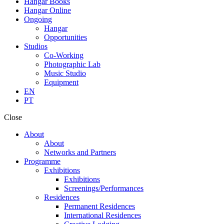
Hangar Books
Hangar Online
Ongoing
Hangar
Opportunities
Studios
Co-Working
Photographic Lab
Music Studio
Equipment
EN
PT
Close
About
About
Networks and Partners
Programme
Exhibitions
Exhibitions
Screenings/Performances
Residences
Permanent Residences
International Residences