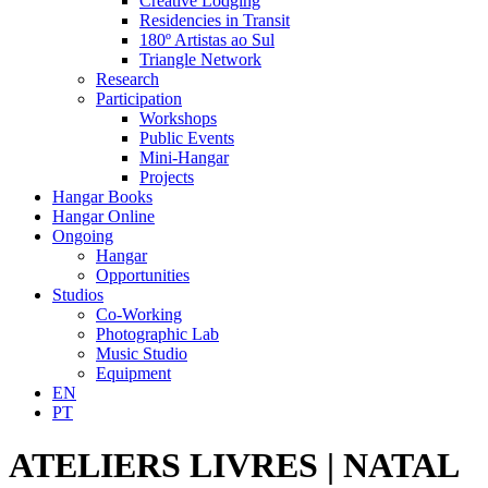
Creative Lodging
Residencies in Transit
180º Artistas ao Sul
Triangle Network
Research
Participation
Workshops
Public Events
Mini-Hangar
Projects
Hangar Books
Hangar Online
Ongoing
Hangar
Opportunities
Studios
Co-Working
Photographic Lab
Music Studio
Equipment
EN
PT
ATELIERS LIVRES | NATAL