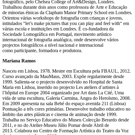
fotográfico, pelo Chelsea College of Art&Design, Londres.
Trabalhou durante dois anos como professora de Arte e Educação
de minorias étnicas da Clapham Manor Primary School em Londres.
Orientou várias workshops de fotografia com crianças e jovens,
intitulados “let’s make pictures that you can play and feel with“ em
várias escola e instituições em Londres. É co-fundadora da
Sociedade Lomográfica em Portugal, movimento artístico
internacional de fotografia analógica, onde desenvolve vários
projectos fotográficos a nível nacional e internacional
como participante, formadora e produtora.
Mariana Ramos
Nasceu em Lisboa, 1978. Mestre em Escultura pela FBAUL, 2012.
Curso avançado da MauMaus, 2003. Expõe regularmente desde
1999. Salienta-se o projecto desenvolvido no Hospital de Santa
Maria em Lisboa, inserido no projecto Les ateliers d’artistes à
l’hôpital en Europe 2004 organizado por Art dans La Cité, Uma
vida de uma escultura, Galeria Carmina, Angra do Heroísmo, 2008.
Em 2009 apresenta na sala Bebé do espaço avenida 211 (Lisboa)
Pontuação a três cores primárias. Desenvolve trabalho educativo no
âmbito das artes plásticas e cinema de animação desde 1999.
Trabalha no Serviço Educativo do Museu Colecção Berardo desde
2011, e no do Atelier-Museu Júlio Pomar desde Abril de
2013. Colabora no Centro de Formação Artística do Teatro da Voz