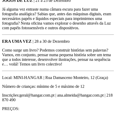
JOGOS DE LUZ
| 21 a 23 de Dezembro
Já alguma vez entraste numa câmara escura para fazer uma
fotografia analógica? Sabias que, antes das máquinas digitais, eram
necessários papéis e líquidos especiais para imprimirmos uma
fotografia? Nesta oficina vamos explorar o desenho através da Luz
com papéis fotossensíveis e outros dispositivos.
ERA UMA VEZ
| 28 a 30 de Dezembro
Como surge um livro? Podemos construir histórias sem palavras?
Vamos, em conjunto, pensar numa pequena história sobre um tema
que a todos interesse, desenvolver ilustrações, pensar na sequência
e… voilá! Temos um livro colectivo!
Local: MINI-HANGAR | Rua Damasceno Monteiro, 12 (Graça)
Número de crianças: mínimo de 5 e máximo de 12
Inscrições:geral@hangar.com.pt | ana.almeida@hangar.com.pt | 218
870 490
PREÇOS: