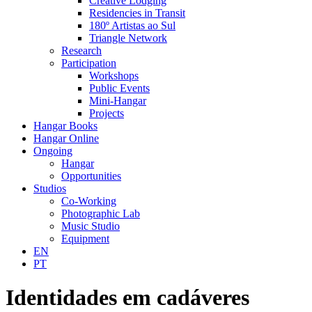
Creative Lodging
Residencies in Transit
180º Artistas ao Sul
Triangle Network
Research
Participation
Workshops
Public Events
Mini-Hangar
Projects
Hangar Books
Hangar Online
Ongoing
Hangar
Opportunities
Studios
Co-Working
Photographic Lab
Music Studio
Equipment
EN
PT
Identidades em cadáveres