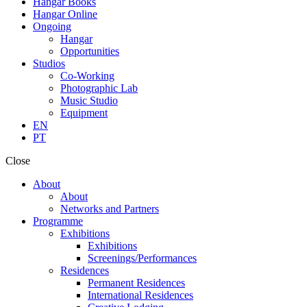
Hangar Books
Hangar Online
Ongoing
Hangar
Opportunities
Studios
Co-Working
Photographic Lab
Music Studio
Equipment
EN
PT
Close
About
About
Networks and Partners
Programme
Exhibitions
Exhibitions
Screenings/Performances
Residences
Permanent Residences
International Residences