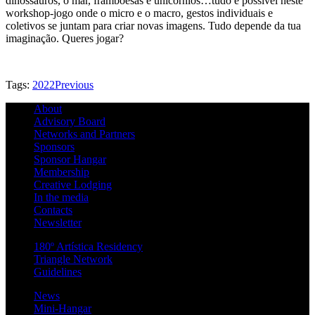
dinossauros, o mar, framboesas e unicórnios…tudo é possível neste
workshop-jogo onde o micro e o macro, gestos individuais e
coletivos se juntam para criar novas imagens. Tudo depende da tua
imaginação. Queres jogar?
Tags:
2022
Previous
About
Advisory Board
Networks and Partners
Sponsors
Sponsor Hangar
Membership
Creative Lodging
In the media
Contacts
Newsletter
180º Artística Residency
Triangle Network
Guidelines
News
Mini-Hangar