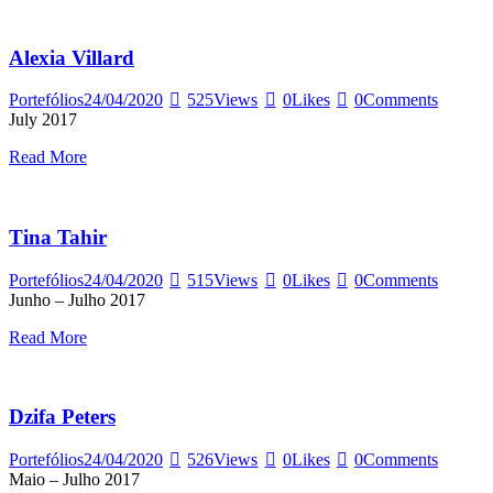
Alexia Villard
Portefólios
24/04/2020
525
Views
0
Likes
0
Comments
July 2017
Read More
Tina Tahir
Portefólios
24/04/2020
515
Views
0
Likes
0
Comments
Junho – Julho 2017
Read More
Dzifa Peters
Portefólios
24/04/2020
526
Views
0
Likes
0
Comments
Maio – Julho 2017