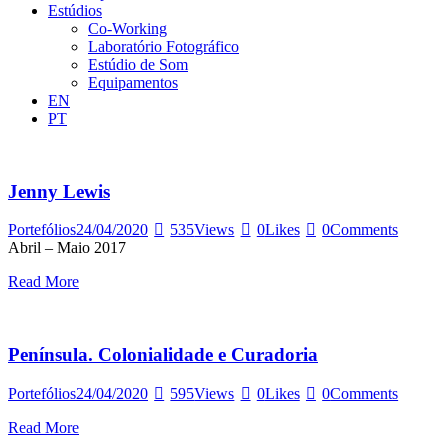
Estúdios
Co-Working
Laboratório Fotográfico
Estúdio de Som
Equipamentos
EN
PT
Jenny Lewis
Portefólios
24/04/2020
535
Views
0
Likes
0
Comments
Abril – Maio 2017
Read More
Península. Colonialidade e Curadoria
Portefólios
24/04/2020
595
Views
0
Likes
0
Comments
Read More