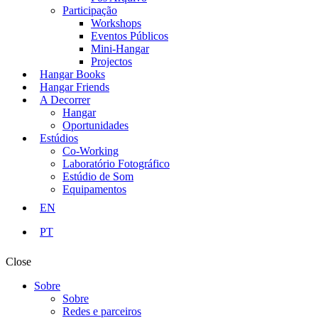
Participação
Workshops
Eventos Públicos
Mini-Hangar
Projectos
Hangar Books
Hangar Friends
A Decorrer
Hangar
Oportunidades
Estúdios
Co-Working
Laboratório Fotográfico
Estúdio de Som
Equipamentos
EN
PT
Close
Sobre
Sobre
Redes e parceiros