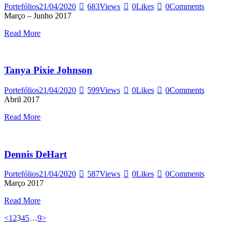
Portefólios
21/04/2020
683
Views
0
Likes
0
Comments
Março – Junho 2017
Read More
Tanya Pixie Johnson
Portefólios
21/04/2020
599
Views
0
Likes
0
Comments
Abril 2017
Read More
Dennis DeHart
Portefólios
21/04/2020
587
Views
0
Likes
0
Comments
Março 2017
Read More
Paginação
Page
Page
Page
Page
Page
Page
<
1
2
3
4
5
…
9
>