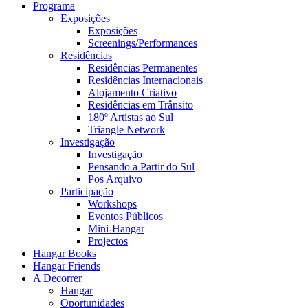
Programa
Exposições
Exposições
Screenings/Performances
Residências
Residências Permanentes
Residências Internacionais
Alojamento Criativo
Residências em Trânsito
180º Artistas ao Sul
Triangle Network
Investigação
Investigação
Pensando a Partir do Sul
Pos Arquivo
Participação
Workshops
Eventos Públicos
Mini-Hangar
Projectos
Hangar Books
Hangar Friends
A Decorrer
Hangar
Oportunidades