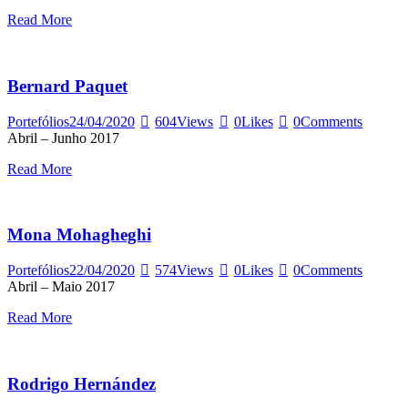
Read More
Bernard Paquet
Portefólios
24/04/2020
604
Views
0
Likes
0
Comments
Abril – Junho 2017
Read More
Mona Mohagheghi
Portefólios
22/04/2020
574
Views
0
Likes
0
Comments
Abril – Maio 2017
Read More
Rodrigo Hernández