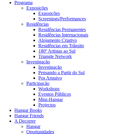
Programa
Exposições
Exposições
Screenings/Performances
Residências
Residências Permanentes
Residências Internacionais
Alojamento Criativo
Residências em Trânsito
180º Artistas ao Sul
Triangle Network
Investigação
Investigação
Pensando a Partir do Sul
Pos Arquivo
Participação
Workshops
Eventos Públicos
Mini-Hangar
Projectos
Hangar Books
Hangar Friends
A Decorrer
Hangar
Oportunidades