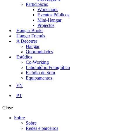
Participação
Workshops
Eventos Públicos
Mini-Hangar
Projectos
Hangar Books
Hangar Friends
A Decorrer
Hangar
Oportunidades
Estúdios
Co-Working
Laboratório Fotográfico
Estúdio de Som
Equipamentos
EN
PT
Close
Sobre
Sobre
Redes e parceiros