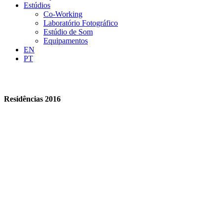
Estúdios
Co-Working
Laboratório Fotográfico
Estúdio de Som
Equipamentos
EN
PT
Residências 2016