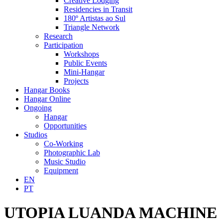
Creative Lodging
Residencies in Transit
180º Artistas ao Sul
Triangle Network
Research
Participation
Workshops
Public Events
Mini-Hangar
Projects
Hangar Books
Hangar Online
Ongoing
Hangar
Opportunities
Studios
Co-Working
Photographic Lab
Music Studio
Equipment
EN
PT
UTOPIA LUANDA MACHINE