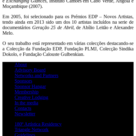
e
Exchanging Glances
, Instituto Camões em Cabo Verde, Angola e
Moçambique (2007).
Em 2005, foi selecionado para os Prémios EDP – Novos Artistas,
tendo ainda em 2013 sido um dos 10 artistas incluídos na serie de
documentários
Geração 25 de Abril
, de Abílio Leitão e Alexandre
Melo.
O seu trabalho está representado em várias colecções destacando-se
a Colecção da Fundação EDP, Fundação PLMJ, Colecção Sindika
Dokolo, e Fundação Calouste Gulbenkian.
About
Advisory Board
Networks and Partners
Sponsors
Sponsor Hangar
Membership
Creative Lodging
In the media
Contacts
Newsletter
180º Artística Residency
Triangle Network
Guidelines