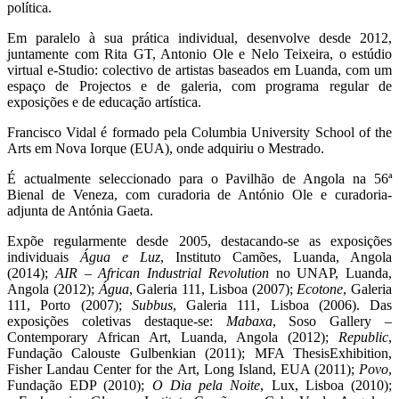
política.
Em paralelo à sua prática individual, desenvolve desde 2012,
juntamente com Rita GT, Antonio Ole e Nelo Teixeira, o estúdio
virtual e-Studio: colectivo de artistas baseados em Luanda, com um
espaço de Projectos e de galeria, com programa regular de
exposições e de educação artística.
Francisco Vidal é formado pela Columbia University School of the
Arts em Nova Iorque (EUA), onde adquiriu o Mestrado.
É actualmente seleccionado para o Pavilhão de Angola na 56ª
Bienal de Veneza, com curadoria de António Ole e curadoria-
adjunta de Antónia Gaeta.
Expõe regularmente desde 2005, destacando-se as exposições
individuais
Água e Luz
, Instituto Camões, Luanda, Angola
(2014);
AIR – African Industrial Revolution
no UNAP, Luanda,
Angola (2012);
Água
, Galeria 111, Lisboa (2007);
Ecotone
, Galeria
111, Porto (2007);
Subbus
, Galeria 111, Lisboa (2006). Das
exposições coletivas destaque-se:
Mabaxa
, Soso Gallery –
Contemporary African Art, Luanda, Angola (2012);
Republic
,
Fundação Calouste Gulbenkian (2011); MFA ThesisExhibition,
Fisher Landau Center for the Art, Long Island, EUA (2011);
Povo
,
Fundação EDP (2010);
O Dia pela Noite
, Lux, Lisboa (2010);