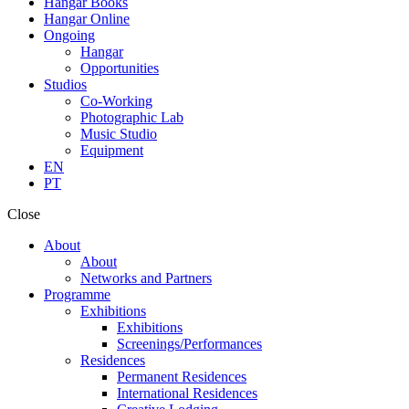
Hangar Books
Hangar Online
Ongoing
Hangar
Opportunities
Studios
Co-Working
Photographic Lab
Music Studio
Equipment
EN
PT
Close
About
About
Networks and Partners
Programme
Exhibitions
Exhibitions
Screenings/Performances
Residences
Permanent Residences
International Residences